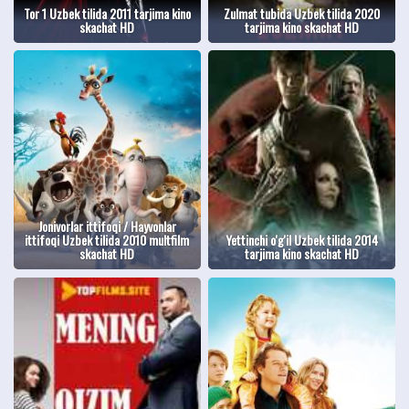
Tor 1 Uzbek tilida 2011 tarjima kino
Zulmat tubida Uzbek tilida 2020
skachat HD
tarjima kino skachat HD
Jonivorlar ittifoqi / Hayvonlar
ittifoqi Uzbek tilida 2010 multfilm
Yettinchi o'g'il Uzbek tilida 2014
skachat HD
tarjima kino skachat HD