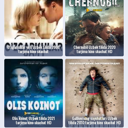
O'zgarishlar yo'li Uzbek tilida 2008
Chernobil Uzbek tilida 2020
tarjima kino skachat
tarjima kino skachat HD
Olis koinot Uzbek tilida 2021
Gulliverning sayohatlari Uzbek
tarjima kino skachat HD
tilida 2010 tarjima kino skachat HD