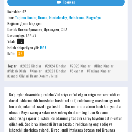
Трейлер
Ko'rishlar: 92
Janr:
Tarjima kinolar
,
Drama
,
Istoricheskiy
,
Melodrama
,
Biografiya
Rejjisor:
Джон Мэдден
Davlat: Великобритания, Ирландия, США
Davomiyligi:
1:44:53
Sifati:
HD
Ishlab chiqarilgan yili:
1997
IMDb:
8.4
Teglar:
2022 Kinolar
2024 Kinolar
2025 Kinolar
Hind Kinolar
Yuklab Olish
Kinolar
2023 Kinolar
Skachat
Tarjima Kinolar
Janobi Oliylari Braun Xonim / Missi
Ko'p oylar davomida qirolicha Viktoriya vafot etgan eriga motam tutdi va
davlat ishlarini olib borishdan bosh tortdi. Qirolichaning mashhurligi erib
borardi, hukumat xavotirga tushdi... Dorxo'r imperatorni hech kim yupata
olmadi. Keyin saroy a'zolari eski oilaviy do'stni - tog'li Jon Braunni
chaqirishga qaror qilishdi. Bu odamning taqdiri saroy hayotini ostin-ustun
qilish edi. Sodiq va ishonchli Braun tezda qirolichaning eng sodiq va
ishonchli sherigiga aylandi. Biroq, endi intrigaga botgan sud Braunga