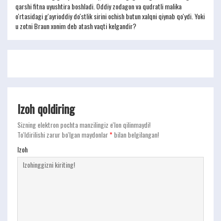
qarshi fitna uyushtira boshladi. Oddiy zodagon va qudratli malika
o'rtasidagi g'ayrioddiy do'stlik sirini ochish butun xalqni qiynab qo'ydi. Yoki
u zotni Braun xonim deb atash vaqti kelgandir?
Izoh qoldiring
Sizning elektron pochta manzilingiz e'lon qilinmaydi!
To'ldirilishi zarur bo'lgan maydonlar
*
bilan belgilangan!
Izoh