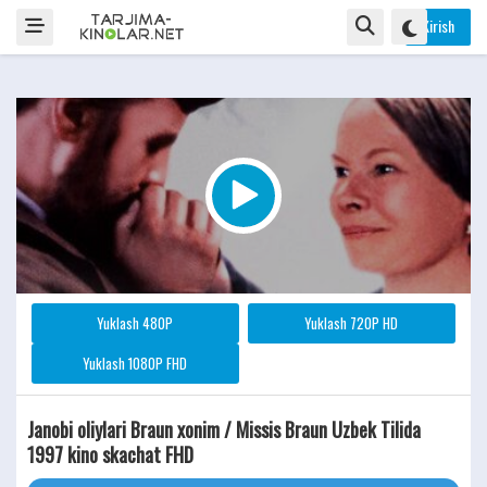
Kirish
Yuklash 480P
Yuklash 720P HD
Yuklash 1080P FHD
Janobi oliylari Braun xonim / Missis Braun Uzbek Tilida
1997 kino skachat FHD