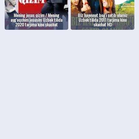
Mening josus qizim / Mening
Biz hayvonot bog'i sotib olamiz
ayg'oqchim josusim Uzbek tilida
Uzbek tilida 2011 tarjima kino
2020 tarjima kino skachat
skachat HD