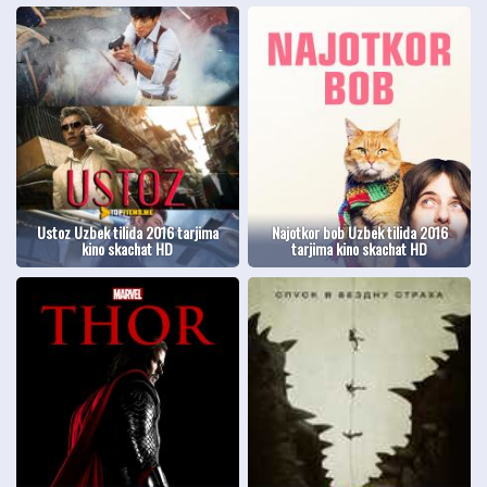
Ustoz Uzbek tilida 2016 tarjima
Najotkor bob Uzbek tilida 2016
kino skachat HD
tarjima kino skachat HD