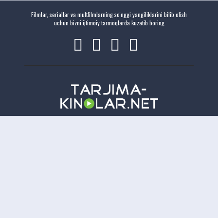
Filmlar, seriallar va multfilmlarning so'nggi yangiliklarini bilib olish
uchun bizni ijtimoiy tarmoqlarda kuzatib boring
Copyright
Tarjima-Kinolar.net
| © 2021-
2026. Все права защищены.
TKN
Онлайн всего:
36
Гостей:
36
Пользователей:
0
Отказ от ответственности: Этот сайт не хранит файлы на своем сервере. Все содержимое
предоставлено сторонними третьими лицами.
tarjima kinolar
uzbek tarjima kinolar
tarjima kinolar
2026