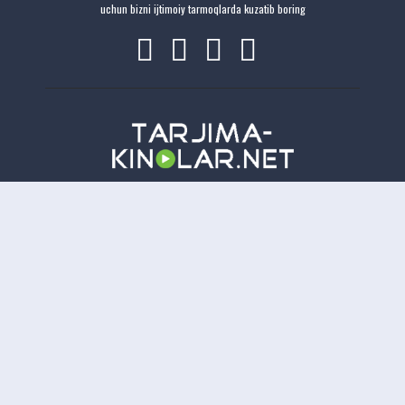
uchun bizni ijtimoiy tarmoqlarda kuzatib boring
Copyright
Tarjima-Kinolar.net
| © 2021-
2026. Все права защищены.
TKN
Онлайн всего:
10
Гостей:
10
Пользователей:
0
Отказ от ответственности: Этот сайт не хранит файлы на своем сервере. Все содержимое
предоставлено сторонними третьими лицами.
tarjima kinolar
uzbek tarjima kinolar
tarjima kinolar
2026
uzbek tilida tarjima kinolar
tarjima kinolar 2021