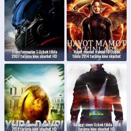
Transformerlar 1 Uzbek tilida
Hayot mamot o'yinlari 3 Uzbek
2007 tarjima kino skachat HD
tilida 2014 tarjima kino skachat
Yura davri jonivori Uzbek tilida
So'nggi sinov Uzbek tilida 2018
2019 tarjima kino skachat HD
tarjima kino skachat HD