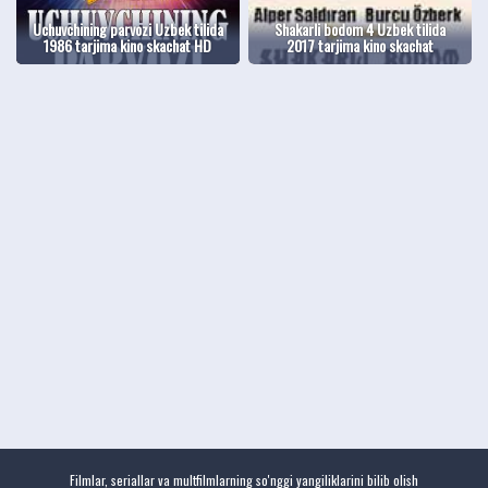
Uchuvchining parvozi Uzbek tilida
Shakarli bodom 4 Uzbek tilida
1986 tarjima kino skachat HD
2017 tarjima kino skachat
Filmlar, seriallar va multfilmlarning so'nggi yangiliklarini bilib olish