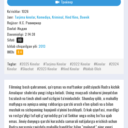
Трейлер
Ko'rishlar: 1026
Janr:
Tarjima kinolar
,
Komediya
,
Kriminal
,
Hind Kino
,
Boevik
Rejjisor:
К.С. Равикумар
Davlat: Индия
Davomiyligi:
2:14:38
Sifati:
HD
Ishlab chiqarilgan yili:
2013
IMDb:
8.4
Teglar:
2025 Kinolar
Tarjima Kinolar
2022 Kinolar
Kinolar
2024
Kinolar
Skachat
2023 Kinolar
Hind Kinolar
Yuklab Olish
Filmning bosh qahramoni, qo'rqmas va maftunkor politsiyachi Rudra kichik
Amalapur shahrida yangi ishga keladi. Uning maqsadi shaharni jinoyatdan
tozalash va tinch aholi xavfsizligini ta'minlashdir. Shunday qilib, u mahalliy
mafiyaga va ayniqsa uning rahbariga qarshi urush e'lon qiladi va u bilan
mushuk va sichqonning hayajonli o'yinini boshlaydi. Erkak qiyofasi, mardligi
va rostgo‘yligi tufayli g‘ayrioddiy go‘zal Sekhar unga oshiq bo‘lsa ajab
emas. Jinoiy dunyoga qarshi kurashda samarali natijalarga erishish uchun
Rudra norasmiy ravishda mahalliy banditlar bilan "muloqot" ning yangi