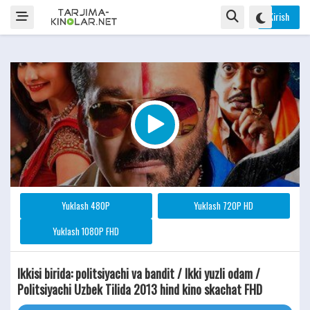
Kirish
Yuklash 480P
Yuklash 720P HD
Yuklash 1080P FHD
Ikkisi birida: politsiyachi va bandit / Ikki yuzli odam /
Politsiyachi Uzbek Tilida 2013 hind kino skachat FHD