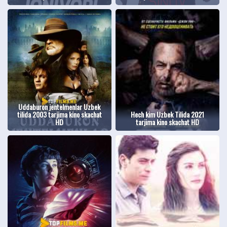
Uddaburon jentelmenlar Uzbek
tilida 2003 tarjima kino skachat
Hech kim Uzbek Tilida 2021
HD
tarjima kino skachat HD