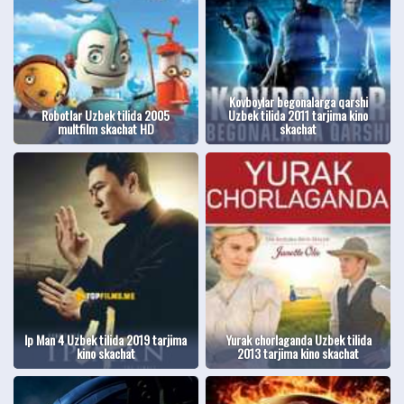
Kovboylar begonalarga qarshi
Robotlar Uzbek tilida 2005
Uzbek tilida 2011 tarjima kino
multfilm skachat HD
skachat
Ip Man 4 Uzbek tilida 2019 tarjima
Yurak chorlaganda Uzbek tilida
kino skachat
2013 tarjima kino skachat