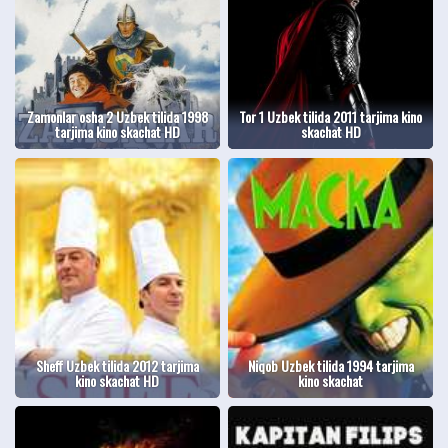
Zamonlar osha 2 Uzbek tilida 1998
Tor 1 Uzbek tilida 2011 tarjima kino
tarjima kino skachat HD
skachat HD
Sheff Uzbek tilida 2012 tarjima
Niqob Uzbek tilida 1994 tarjima
kino skachat HD
kino skachat