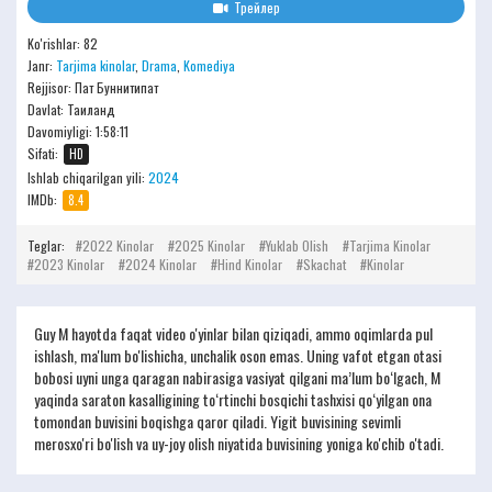
Трейлер
Ko'rishlar: 82
Janr:
Tarjima kinolar
,
Drama
,
Komediya
Rejjisor:
Пат Буннитипат
Davlat: Таиланд
Davomiyligi:
1:58:11
Sifati:
HD
Ishlab chiqarilgan yili:
2024
IMDb:
8.4
Teglar:
2022 Kinolar
2025 Kinolar
Yuklab Olish
Tarjima Kinolar
2023 Kinolar
2024 Kinolar
Hind Kinolar
Skachat
Kinolar
Guy M hayotda faqat video o'yinlar bilan qiziqadi, ammo oqimlarda pul
ishlash, ma'lum bo'lishicha, unchalik oson emas. Uning vafot etgan otasi
bobosi uyni unga qaragan nabirasiga vasiyat qilgani ma’lum bo‘lgach, M
yaqinda saraton kasalligining to‘rtinchi bosqichi tashxisi qo‘yilgan ona
tomondan buvisini boqishga qaror qiladi. Yigit buvisining sevimli
merosxo'ri bo'lish va uy-joy olish niyatida buvisining yoniga ko'chib o'tadi.