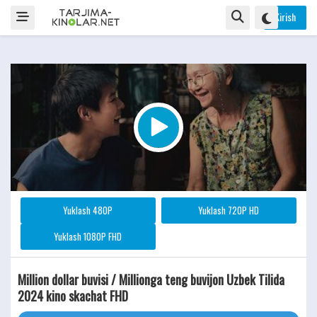
Kirish
Yuklash 480P
Yuklash 720P HD
Yuklash 1080P FHD
Million dollar buvisi / Millionga teng buvijon Uzbek Tilida
2024 kino skachat FHD