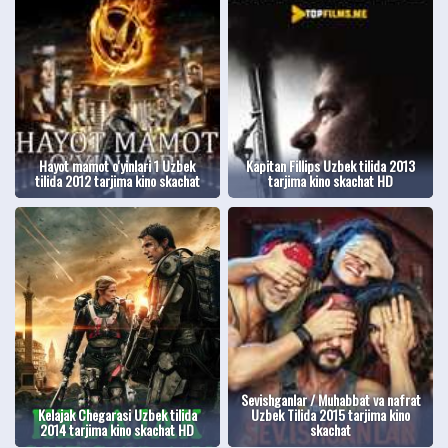
Hayot mamot o'yinlari 1 Uzbek
Kapitan Fillips Uzbek tilida 2013
tilida 2012 tarjima kino skachat
tarjima kino skachat HD
Sevishganlar / Muhabbat va nafrat
Kelajak Chegarasi Uzbek tilida
Uzbek Tilida 2015 tarjima kino
2014 tarjima kino skachat HD
skachat