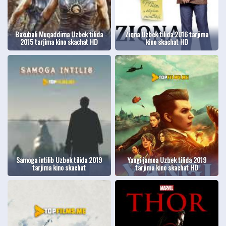
Baxubali Muqaddima Uzbek tilida
Ziqna Uzbek tilida 2016 tarjima
2015 tarjima kino skachat HD
kino skachat HD
Samoga intilib Uzbek tilida 2019
Yangi jamoa Uzbek tilida 2019
tarjima kino skachat
tarjima kino skachat HD