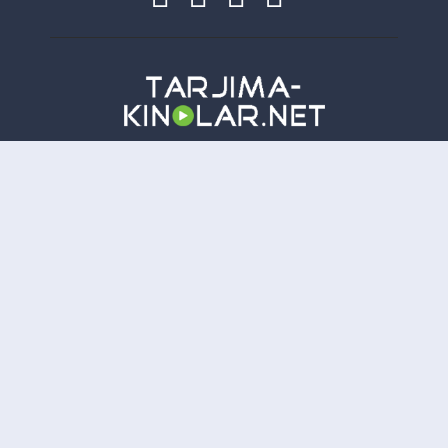
Copyright
Tarjima-Kinolar.net
| © 2021-
2026. Все права защищены.
TKN
Онлайн всего:
20
Гостей:
20
Пользователей:
0
Отказ от ответственности: Этот сайт не хранит файлы на своем сервере. Все содержимое
предоставлено сторонними третьими лицами.
tarjima kinolar
uzbek tarjima kinolar
tarjima kinolar
2026
uzbek tilida tarjima kinolar
tarjima kinolar 2021
kino uzbek tilida