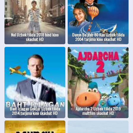
Nol Uzbek tilida 2018 hind kino
Dunyo Bo'ylab 80 Kun Uzbek tilida
skachat HD
2004 tarjima kino skachat HD
Baxt Izlagan Gektor Uzbek tilida
Ajdarcha 2 Uzbek tilida 2019
2014 tarjima kino skachat HD
multfilm skachat HD