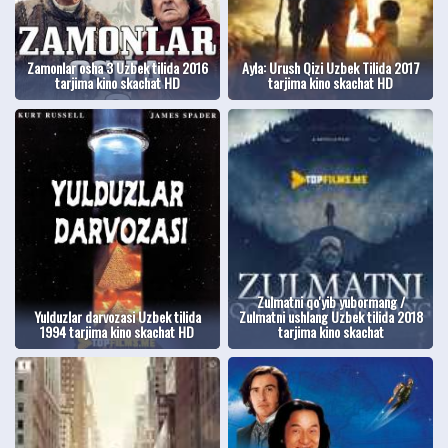
Zamonlar osha 3 Uzbek tilida 2016
Ayla: Urush Qizi Uzbek Tilida 2017
tarjima kino skachat HD
tarjima kino skachat HD
Zulmatni qo'yib yubormang /
Yulduzlar darvozasi Uzbek tilida
Zulmatni ushlang Uzbek tilida 2018
1994 tarjima kino skachat HD
tarjima kino skachat