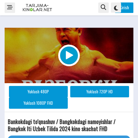
Kirish
Yuklash 480P
Yuklash 720P HD
Yuklash 1080P FHD
Bankokdagi to'qnashuv / Bangkokdagi namoyishlar /
Bangkok Iti Uzbek Tilida 2024 kino skachat FHD