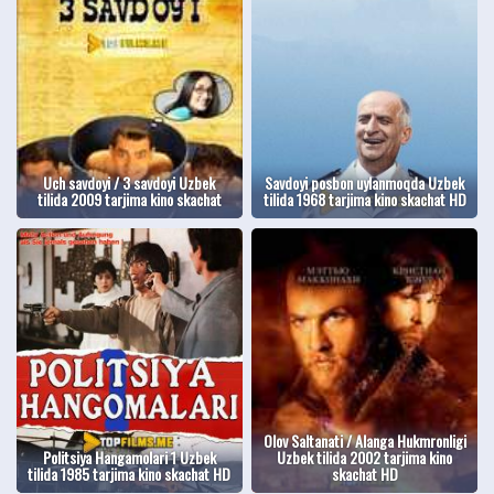
Uch savdoyi / 3 savdoyi Uzbek
Savdoyi posbon uylanmoqda Uzbek
tilida 2009 tarjima kino skachat
tilida 1968 tarjima kino skachat HD
Olov Saltanati / Alanga Hukmronligi
Politsiya Hangamolari 1 Uzbek
Uzbek tilida 2002 tarjima kino
tilida 1985 tarjima kino skachat HD
skachat HD