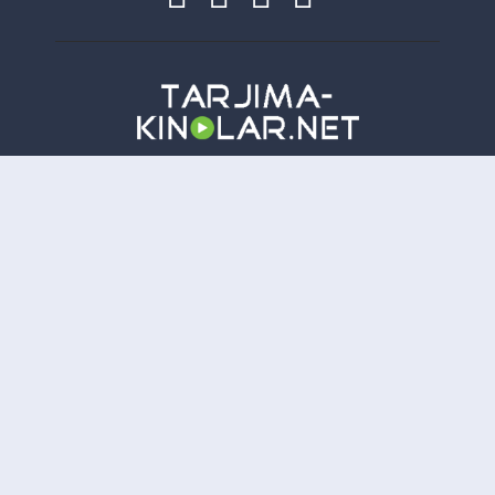
Copyright
Tarjima-Kinolar.net
| © 2021-
2026. Все права защищены.
TKN
Онлайн всего:
12
Гостей:
12
Пользователей:
0
Отказ от ответственности: Этот сайт не хранит файлы на своем сервере. Все содержимое
предоставлено сторонними третьими лицами.
tarjima kinolar
uzbek tarjima kinolar
tarjima kinolar
2026
uzbek tilida tarjima kinolar
tarjima kinolar 2021
kino uzbek tilida