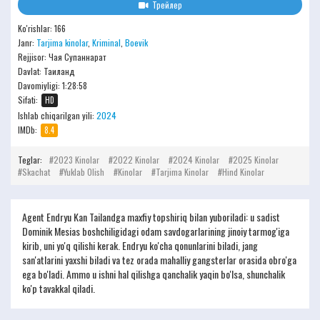
Трейлер
Ko'rishlar: 166
Janr:
Tarjima kinolar
,
Kriminal
,
Boevik
Rejjisor:
Чая Супаннарат
Davlat: Таиланд
Davomiyligi:
1:28:58
Sifati:
HD
Ishlab chiqarilgan yili:
2024
IMDb:
8.4
Teglar:
2023 Kinolar
2022 Kinolar
2024 Kinolar
2025 Kinolar
Skachat
Yuklab Olish
Kinolar
Tarjima Kinolar
Hind Kinolar
Agent Endryu Kan Tailandga maxfiy topshiriq bilan yuboriladi: u sadist
Dominik Mesias boshchiligidagi odam savdogarlarining jinoiy tarmog'iga
kirib, uni yo'q qilishi kerak. Endryu ko'cha qonunlarini biladi, jang
san'atlarini yaxshi biladi va tez orada mahalliy gangsterlar orasida obro'ga
ega bo'ladi. Ammo u ishni hal qilishga qanchalik yaqin bo'lsa, shunchalik
ko'p tavakkal qiladi.