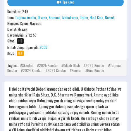
Трейлер
Ko'rishlar: 249
Janr:
Tarjima kinolar
,
Drama
,
Kriminal
,
Melodrama
,
Triller
,
Hind Kino
,
Boevik
Rejjisor:
Сунил Даршан
Davlat: Индия
Davomiyligi:
2:32:53
Sifati:
HD
Ishlab chiqarilgan yili:
2003
IMDb:
8.4
Teglar:
Skachat
2025 Kinolar
Yuklab Olish
2022 Kinolar
Tarjima
Kinolar
2024 Kinolar
2023 Kinolar
Kinolar
Hind Kinolar
Halol politsiyachi Boboni qamoqdan ozod qildi. U Chhote Pathan to'dasi va
uning sheriklari Raja Singx, D.K. Sharma va Rameshvari. Ammo ozodlikka
chiqqanidan keyin Babu jinoiy guruh uning oilasiga hech qanday yordam
bermaganini bildi. U jinoiy guruhdan qasos olishga qaror qiladi va
politsiyaga giyohvand moddalar sotadigan joy ochadi. Buning uchun to'da
rahbari uni o'ldirdi va qizi Pujani o'g'irlab ketdi. Bu zarbaga chiday olmay,
uning rafiqasi Purnima ruhiy kasalxonaga yotqizildi va uning voyaga etgan
o'g'li Arjun singlisini qidirishni davom ettirishga va jinoiy guruh bilan