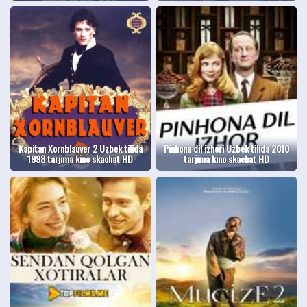
Kapitan Xornblauver 2 Uzbek tilida
Pinhona dil izhori Uzbek tilida 2010
1998 tarjima kino skachat HD
tarjima kino skachat HD