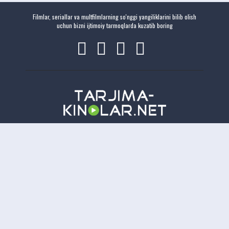
Filmlar, seriallar va multfilmlarning so'nggi yangiliklarini bilib olish
uchun bizni ijtimoiy tarmoqlarda kuzatib boring
Copyright
Tarjima-Kinolar.net
| © 2021-
2026. Все права защищены.
TKN
Онлайн всего:
9
Гостей:
9
Пользователей:
0
Отказ от ответственности: Этот сайт не хранит файлы на своем сервере. Все содержимое
предоставлено сторонними третьими лицами.
tarjima kinolar
uzbek tarjima kinolar
tarjima kinolar
2026