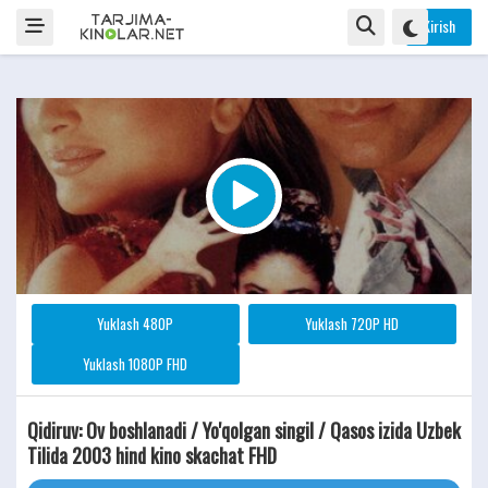
Kirish
Yuklash 480P
Yuklash 720P HD
Yuklash 1080P FHD
Qidiruv: Ov boshlanadi / Yo'qolgan singil / Qasos izida Uzbek
Tilida 2003 hind kino skachat FHD