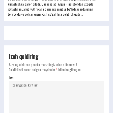
kurashishga qaror qiladi. Qasos izlab, Arjun Hindistondan uzoqda
joylashgan Janubiy Afrikaga borishga majbur bo'ladi, u erda uning
tergovida yo'qolgan qism yosh go'zal Tina bo'lib chiqadi ...
Izoh qoldiring
Sizning elektron pochta manzilingiz e'lon qilinmaydi!
To'ldirilishi zarur bo'lgan maydonlar
*
bilan belgilangan!
Izoh