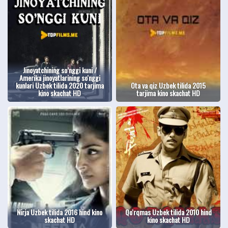
Jinoyatchining so’nggi kuni /
Amerika jinoyatlarining so'nggi
kunlari Uzbek tilida 2020 tarjima
Ota va qiz Uzbek tilida 2015
kino skachat HD
tarjima kino skachat HD
Nirja Uzbek tilida 2016 hind kino
Qo'rqmas Uzbek tilida 2010 hind
skachat HD
kino skachat HD