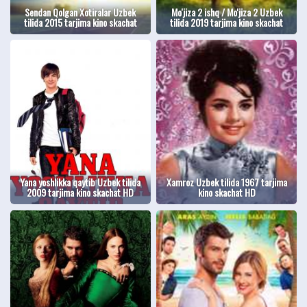
Sendan Qolgan Xotiralar Uzbek
Mo'jiza 2 ishq / Mo'jiza 2 Uzbek
tilida 2015 tarjima kino skachat
tilida 2019 tarjima kino skachat
Yana yoshlikka qaytib Uzbek tilida
Xamroz Uzbek tilida 1967 tarjima
2009 tarjima kino skachat HD
kino skachat HD