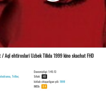
t / Aql ehtiroslari Uzbek Tilida 1999 kino skachat FHD
Davomiyligi:
1:45:13
elodrama
,
Triller
,
Sifati:
HD
Ishlab chiqarilgan yili:
1999
IMDb:
8.4