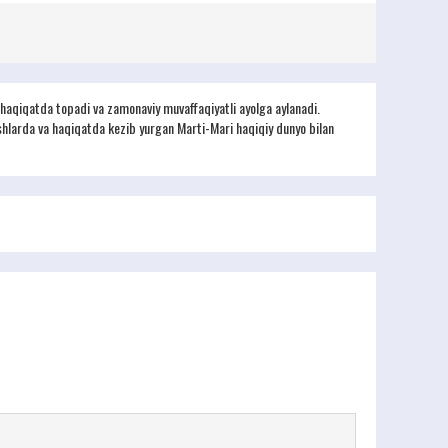
 haqiqatda topadi va zamonaviy muvaffaqiyatli ayolga aylanadi.
shlarda va haqiqatda kezib yurgan Marti-Mari haqiqiy dunyo bilan