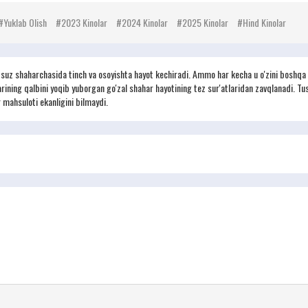
Yuklab Olish
2023 Kinolar
2024 Kinolar
2025 Kinolar
Hind Kinolar
ntsuz shaharchasida tinch va osoyishta hayot kechiradi. Ammo har kecha u o'zini boshqa
ining qalbini yoqib yuborgan go'zal shahar hayotining tez sur'atlaridan zavqlanadi. Tu
r mahsuloti ekanligini bilmaydi.