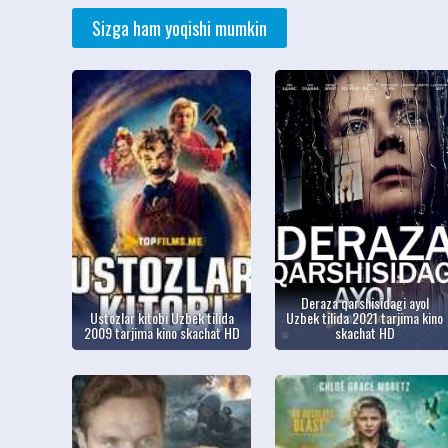
Sizga ham yoqishi mumkin
Deraza qarshisidagi ayol
Ustozlar kitobi Uzbek tilida
Uzbek tilida 2021 tarjima kino
2009 tarjima kino skachat HD
skachat HD