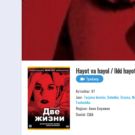
Hayot va hayol / Ikki hayo
Трейлер
Ko'rishlar: 97
Janr:
Tarjima kinolar
,
Detektiv
,
Drama
,
M
Fantastika
Rejjisor:
Ален Берлине
Davlat: США