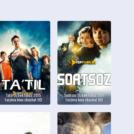
Tatil Uzbek tilida 2015
Soatsoz Uzbek tilida 2011
tarjima kino skachat HD
tarjima kino skachat HD