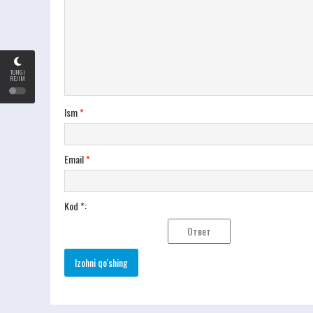
TUNGI
REJIM
Ism
*
Email
*
Kod *: