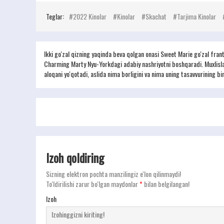
Teglar:
2022 Kinolar
Kinolar
Skachat
Tarjima Kinolar
Ikki go'zal qizning yaqinda beva qolgan onasi Sweet Marie go'zal fra
Charming Marty Nyu-Yorkdagi adabiy nashriyotni boshqaradi. Muxlislar
aloqani yo'qotadi, aslida nima borligini va nima uning tasavvurining bi
Izoh qoldiring
Sizning elektron pochta manzilingiz e'lon qilinmaydi!
To'ldirilishi zarur bo'lgan maydonlar
*
bilan belgilangan!
Izoh