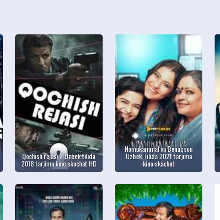
Nomukammal va Benuqson
Qochish rejasi 2 Uzbek tilida
Uzbek Tilida 2021 tarjima
2018 tarjima kino skachat HD
kino skachat