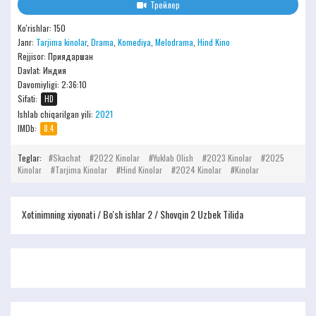
Трейлер
Ko'rishlar: 150
Janr:
Tarjima kinolar
,
Drama
,
Komediya
,
Melodrama
,
Hind Kino
Rejjisor:
Приядаршан
Davlat: Индия
Davomiyligi:
2:36:10
Sifati:
HD
Ishlab chiqarilgan yili:
2021
IMDb:
8.4
Teglar:
Skachat
2022 Kinolar
Yuklab Olish
2023 Kinolar
2025
Kinolar
Tarjima Kinolar
Hind Kinolar
2024 Kinolar
Kinolar
Xotinimning xiyonati / Bo'sh ishlar 2 / Shovqin 2 Uzbek Tilida