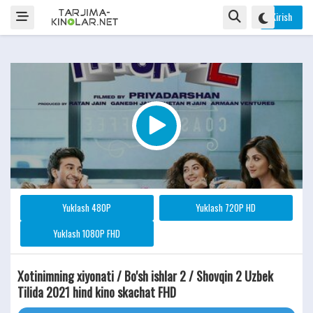
Kirish
Yuklash 480P
Yuklash 720P HD
Yuklash 1080P FHD
Xotinimning xiyonati / Bo'sh ishlar 2 / Shovqin 2 Uzbek
Tilida 2021 hind kino skachat FHD