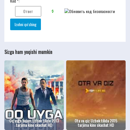
Kod *:
Sizga ham yoqishi mumkin
Oq uyga hujum Uzbek tilida 2013
Ota va qiz Uzbek tilida 2015
tarjima kino skachat HD
tarjima kino skachat HD