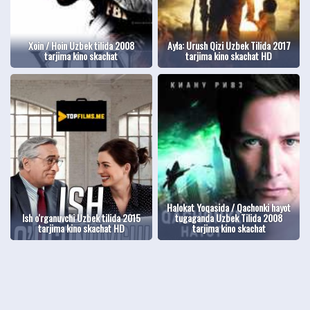
Xoin / Hoin Uzbek tilida 2008
Ayla: Urush Qizi Uzbek Tilida 2017
tarjima kino skachat
tarjima kino skachat HD
Halokat Yoqasida / Qachonki hayot
Ish o'rganuvchi Uzbek tilida 2015
tugaganda Uzbek Tilida 2008
tarjima kino skachat HD
tarjima kino skachat