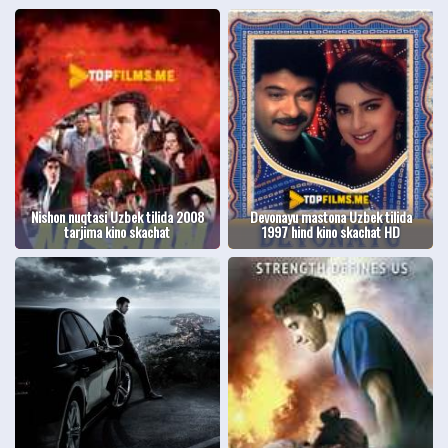
Nishon nuqtasi Uzbek tilida 2008
Devonayu mastona Uzbek tilida
tarjima kino skachat
1997 hind kino skachat HD