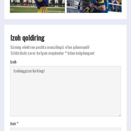
Izoh qoldiring
Sizning elektron pochta manzilingiz e'lon qilinmaydi!
To'ldirilishi zarur bo'lgan maydonlar
*
bilan belgilangan!
Izoh
Ism
*