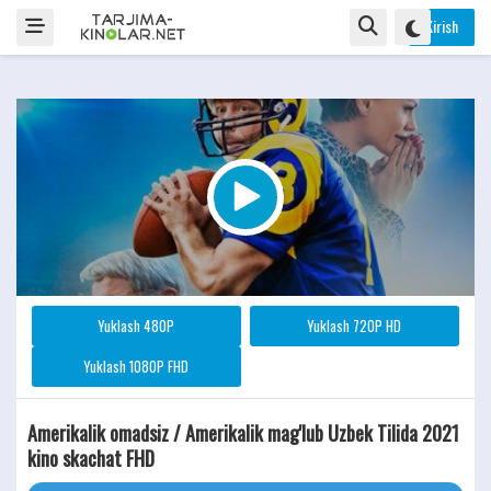
Kirish
Yuklash 480P
Yuklash 720P HD
Yuklash 1080P FHD
Amerikalik omadsiz / Amerikalik mag'lub Uzbek Tilida 2021
kino skachat FHD