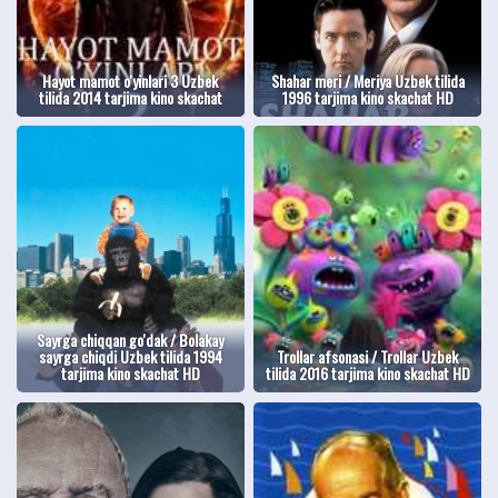
Hayot mamot o'yinlari 3 Uzbek
Shahar meri / Meriya Uzbek tilida
tilida 2014 tarjima kino skachat
1996 tarjima kino skachat HD
Sayrga chiqqan go'dak / Bolakay
sayrga chiqdi Uzbek tilida 1994
Trollar afsonasi / Trollar Uzbek
tarjima kino skachat HD
tilida 2016 tarjima kino skachat HD