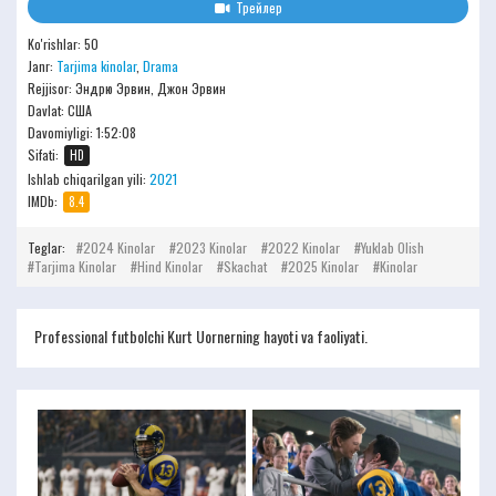
Трейлер
Ko'rishlar: 50
Janr:
Tarjima kinolar
,
Drama
Rejjisor:
Эндрю Эрвин, Джон Эрвин
Davlat: США
Davomiyligi:
1:52:08
Sifati:
HD
Ishlab chiqarilgan yili:
2021
IMDb:
8.4
Teglar:
2024 Kinolar
2023 Kinolar
2022 Kinolar
Yuklab Olish
Tarjima Kinolar
Hind Kinolar
Skachat
2025 Kinolar
Kinolar
Professional futbolchi Kurt Uornerning hayoti va faoliyati.