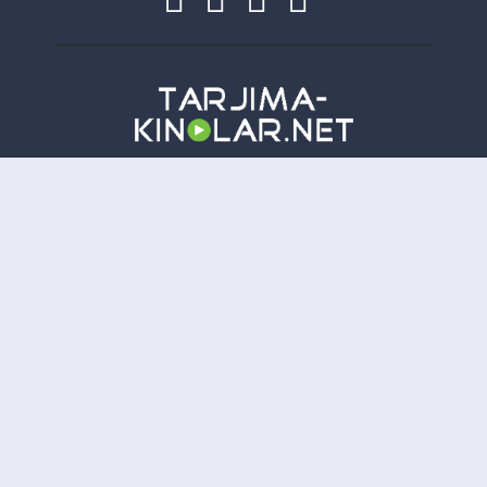
Copyright
Tarjima-Kinolar.net
| © 2021-
2026. Все права защищены.
TKN
Онлайн всего:
11
Гостей:
11
Пользователей:
0
Отказ от ответственности: Этот сайт не хранит файлы на своем сервере. Все содержимое
предоставлено сторонними третьими лицами.
tarjima kinolar
uzbek tarjima kinolar
tarjima kinolar
2026
uzbek tilida tarjima kinolar
tarjima kinolar 2021
kino uzbek tilida