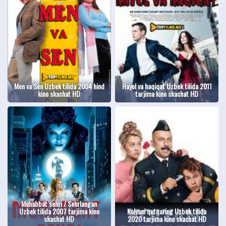
Men va Sen Uzbek tilida 2004 hind
Hayol va haqiqat Uzbek tilida 2011
kino skachat HD
tarjima kino skachat HD
Muhabbat sehri / Sehrlangan
Uzbek tilida 2007 tarjima kino
Kolyani qutqaring Uzbek tilida
skachat HD
2020 tarjima kino skachat HD