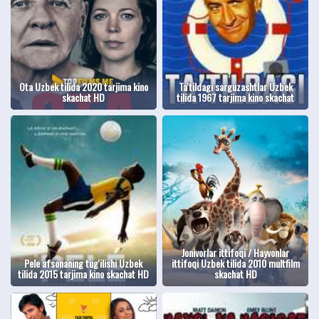
Ota Uzbek tilida 2020 tarjima kino
Ta'tildagi sarguzashtlar Uzbek
skachat HD
tilida 1967 tarjima kino skachat
Jonivorlar ittifoqi / Hayvonlar
Pele afsonaning tug'ilishi Uzbek
ittifoqi Uzbek tilida 2010 multfilm
tilida 2015 tarjima kino skachat HD
skachat HD