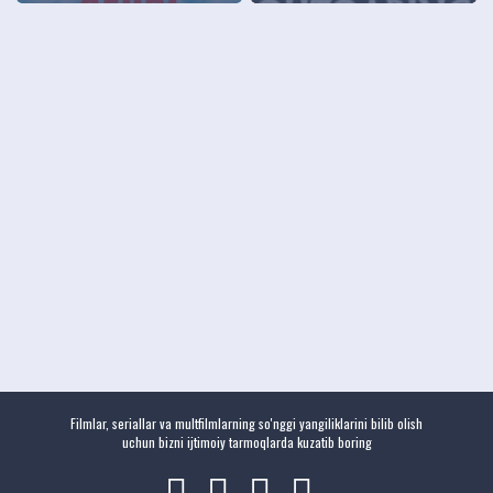
Filmlar, seriallar va multfilmlarning so'nggi yangiliklarini bilib olish
uchun bizni ijtimoiy tarmoqlarda kuzatib boring