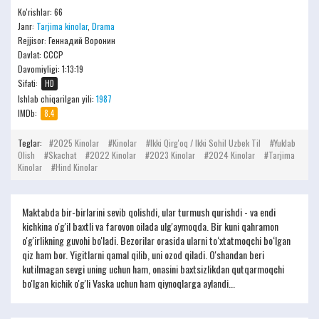
Ko'rishlar: 66
Janr:
Tarjima kinolar
,
Drama
Rejjisor:
Геннадий Воронин
Davlat: СССР
Davomiyligi:
1:13:19
Sifati:
HD
Ishlab chiqarilgan yili:
1987
IMDb:
8.4
Teglar:
2025 Kinolar
Kinolar
Ikki Qirg'oq / Ikki Sohil Uzbek Til
Yuklab
Olish
Skachat
2022 Kinolar
2023 Kinolar
2024 Kinolar
Tarjima
Kinolar
Hind Kinolar
Maktabda bir-birlarini sevib qolishdi, ular turmush qurishdi - va endi
kichkina o'g'il baxtli va farovon oilada ulg'aymoqda. Bir kuni qahramon
o'g'irlikning guvohi bo'ladi. Bezorilar orasida ularni to‘xtatmoqchi bo‘lgan
qiz ham bor. Yigitlarni qamal qilib, uni ozod qiladi. O'shandan beri
kutilmagan sevgi uning uchun ham, onasini baxtsizlikdan qutqarmoqchi
bo'lgan kichik o'g'li Vaska uchun ham qiynoqlarga aylandi...