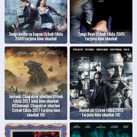
Sevgi kecha va bugun Uzbek tilida
Tungi Reys Uzbek tilida 2005
2009 tarjima kino skachat
tarjima kino skachat
Jumanji: Chagalzor chorlovi Uzbek
tilida 2017 hind kino skachat
HDJumanji: Chagalzor chorlovi
Uzbek tilida 2017 tarjima kino
Jinoyatchi Uzbek tilida 2015
skachat HD
tarjima kino skachat HD