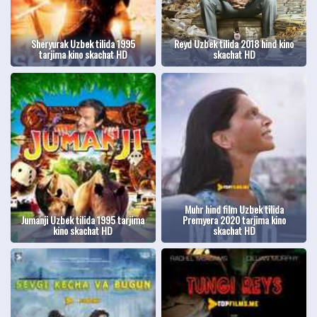
Sheryurak Uzbek tilida 1995
Reyd Uzbek tilida 2018 hind kino
tarjima kino skachat HD
skachat HD
Muhr hind film Uzbek tilida
Jumanji Uzbek tilida 1995 tarjima
Premyera 2020 tarjima kino
kino skachat HD
skachat HD