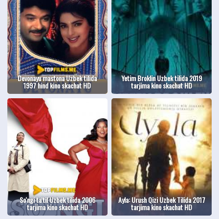
Devonayu mastona Uzbek tilida
Yetim Broklin Uzbek tilida 2019
1997 hind kino skachat HD
tarjima kino skachat HD
So'ngi ta'til Uzbek tilida 2006
Ayla: Urush Qizi Uzbek Tilida 2017
tarjima kino skachat HD
tarjima kino skachat HD