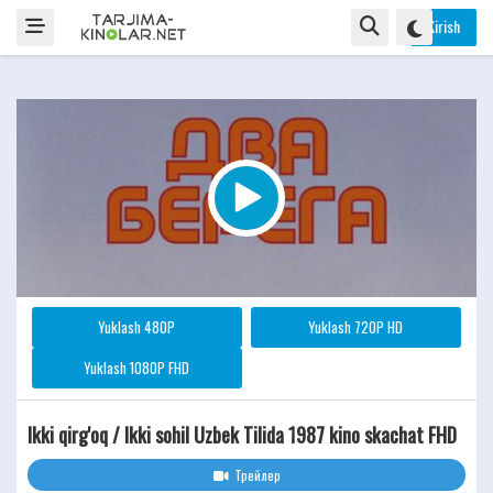
Kirish
Yuklash 480P
Yuklash 720P HD
Yuklash 1080P FHD
Ikki qirg'oq / Ikki sohil Uzbek Tilida 1987 kino skachat FHD
Трейлер