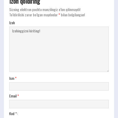
Izoh qoldiring
Sizning elektron pochta manzilingiz e'lon qilinmaydi!
To'ldirilishi zarur bo'lgan maydonlar
*
bilan belgilangan!
Izoh
Ism
*
Email
*
Kod *: