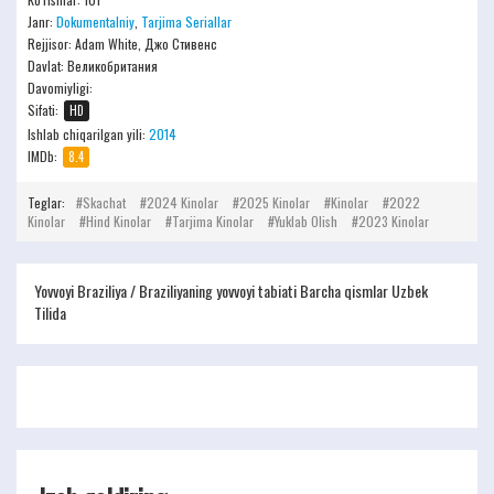
Janr:
Dokumentalniy
,
Tarjima Seriallar
Rejjisor:
Adam White, Джо Стивенс
Davlat: Великобритания
Davomiyligi:
Sifati:
HD
Ishlab chiqarilgan yili:
2014
IMDb:
8.4
Teglar:
Skachat
2024 Kinolar
2025 Kinolar
Kinolar
2022
Kinolar
Hind Kinolar
Tarjima Kinolar
Yuklab Olish
2023 Kinolar
Yovvoyi Braziliya / Braziliyaning yovvoyi tabiati Barcha qismlar Uzbek
Tilida