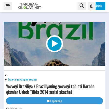
Kirish
Барча қисмларни юклаш
Yovvoyi Braziliya / Braziliyaning yovvoyi tabiati Barcha
qismlar Uzbek Tilida 2014 serial skachat
Трейлер
Ko'rishlar: 101