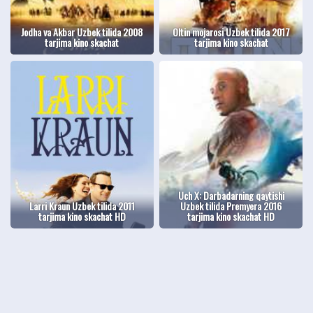
Jodha va Akbar Uzbek tilida 2008
Oltin mojarosi Uzbek tilida 2017
tarjima kino skachat
tarjima kino skachat
Uch X: Darbadarning qaytishi
Larri Kraun Uzbek tilida 2011
Uzbek tilida Premyera 2016
tarjima kino skachat HD
tarjima kino skachat HD