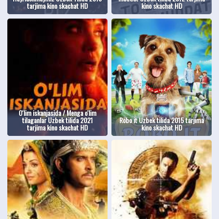
tarjima kino skachat HD
kino skachat HD
O'lim iskanjasida / Menga o'lim
tilaganlar Uzbek tilida 2021
Robo it Uzbek tilida 2015 tarjima
tarjima kino skachat HD
kino skachat HD