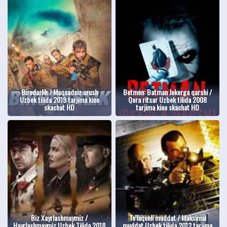
Birodarlik / Maqsadsiz urush
Betmen: Batman Jokerga qarshi /
Uzbek tilida 2019 tarjima kino
Qora ritsar Uzbek tilida 2008
skachat HD
tarjima kino skachat HD
Biz Xayrlashmaymiz /
To'laqonli muddat / Maksimal
Hayrlashmaymiz Uzbek Tilida 2018
muddat Uzbek tilida 2012 tarjima