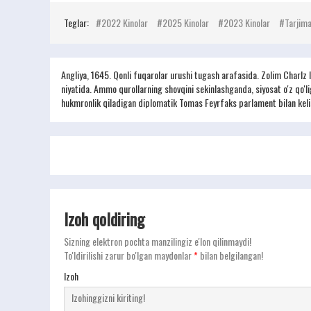
Teglar:
2022 Kinolar
2025 Kinolar
2023 Kinolar
Tarjima
Angliya, 1645. Qonli fuqarolar urushi tugash arafasida. Zolim Charlz I
niyatida. Ammo qurollarning shovqini sekinlashganda, siyosat o'z qo'li
hukmronlik qiladigan diplomatik Tomas Feyrfaks parlament bilan kelishu
Izoh qoldiring
Sizning elektron pochta manzilingiz e'lon qilinmaydi!
To'ldirilishi zarur bo'lgan maydonlar
*
bilan belgilangan!
Izoh