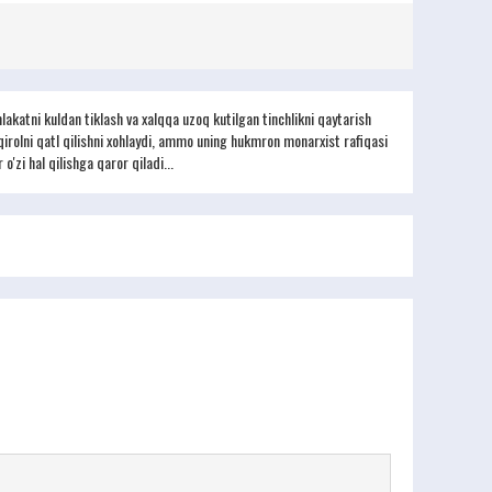
akatni kuldan tiklash va xalqqa uzoq kutilgan tinchlikni qaytarish
 qirolni qatl qilishni xohlaydi, ammo uning hukmron monarxist rafiqasi
zi hal qilishga qaror qiladi...