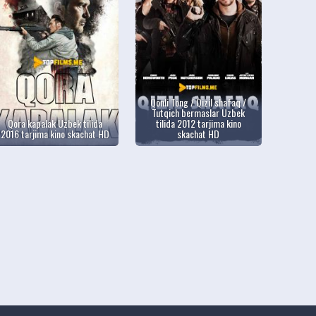
Qonli Tong / Qizil shafaq /
Tutqich bermaslar Uzbek
Qora kapalak Uzbek tilida
tilida 2012 tarjima kino
2016 tarjima kino skachat HD
skachat HD