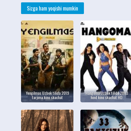
Sizga ham yoqishi mumkin
Yengilmas Uzbek tilida 2019
Hangoma Uzbek tilida 2003
tarjima kino skachat
hind kino skachat HD