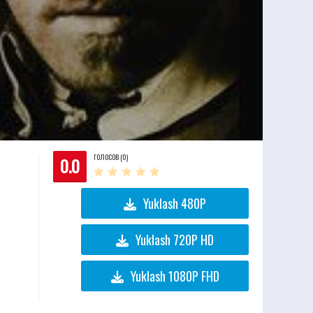
ГОЛОСОВ (0)
0.0
Yuklash 480P
Yuklash 720P HD
Yuklash 1080P FHD