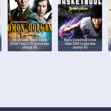
Qutqaruvchi / Omon qolgan
KunFu Basketbool Uzbek
Uzbek tilida 2015 tarjima kino
tilida 2008 tarjima kino
skachat HD
skachat HD