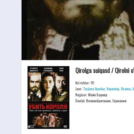
Qirolga suiqasd / Qirolni 
Ko'rishlar: 111
Janr:
Tarjima kinolar
,
Voyenniy
,
Drama
,
I
Rejjisor:
Майк Баркер
Davlat: Великобритания, Германия