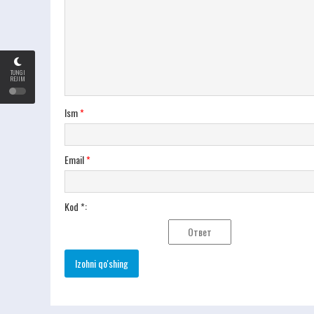
TUNGI
REJIM
Ism
*
Email
*
Kod *: