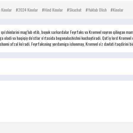
 Kinolar
2024 Kinolar
Hind Kinolar
Skachat
Yuklab Olish
Kinolar
 qo'shinlarini mag'lub etib, buyuk sarkardalar Feyrfaks va Kromvel vayron qilingan maml
ga oladi va haqiqiy do'stlar o'rtasida begonalashishni kuchaytiradi. Qat'iy lord Kromvel
vni afzal ko'radi. Feyrfaksning yordamiga ishonmay, Kromvel o'z davlati taqdirini bir o'