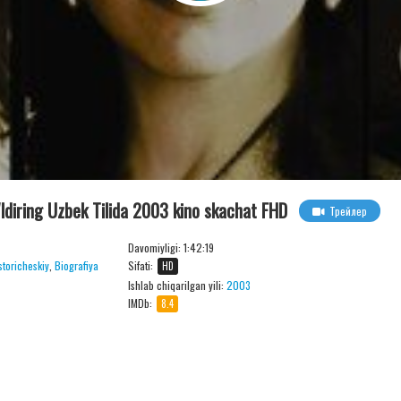
o'ldiring Uzbek Tilida 2003 kino skachat FHD
Трейлер
Davomiyligi:
1:42:19
storicheskiy
,
Biografiya
Sifati:
HD
Ishlab chiqarilgan yili:
2003
IMDb:
8.4