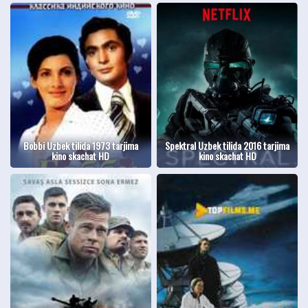
Bobbi Uzbek tilida 1973 tarjima
Spektral Uzbek tilida 2016 tarjima
kino skachat HD
kino skachat HD