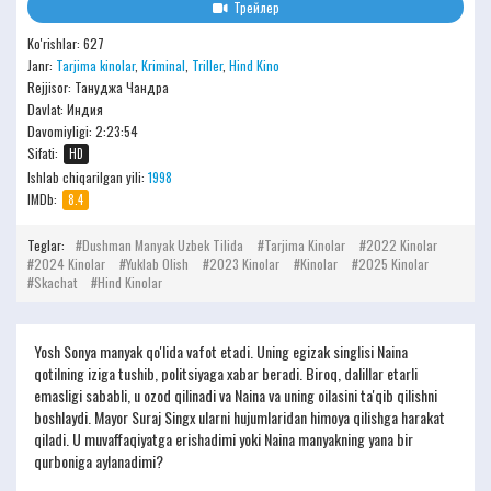
Трейлер
Ko'rishlar: 627
Janr:
Tarjima kinolar
,
Kriminal
,
Triller
,
Hind Kino
Rejjisor:
Тануджа Чандра
Davlat: Индия
Davomiyligi:
2:23:54
Sifati:
HD
Ishlab chiqarilgan yili:
1998
IMDb:
8.4
Teglar:
Dushman Manyak Uzbek Tilida
Tarjima Kinolar
2022 Kinolar
2024 Kinolar
Yuklab Olish
2023 Kinolar
Kinolar
2025 Kinolar
Skachat
Hind Kinolar
Yosh Sonya manyak qo'lida vafot etadi. Uning egizak singlisi Naina
qotilning iziga tushib, politsiyaga xabar beradi. Biroq, dalillar etarli
emasligi sababli, u ozod qilinadi va Naina va uning oilasini ta'qib qilishni
boshlaydi. Mayor Suraj Singx ularni hujumlaridan himoya qilishga harakat
qiladi. U muvaffaqiyatga erishadimi yoki Naina manyakning yana bir
qurboniga aylanadimi?