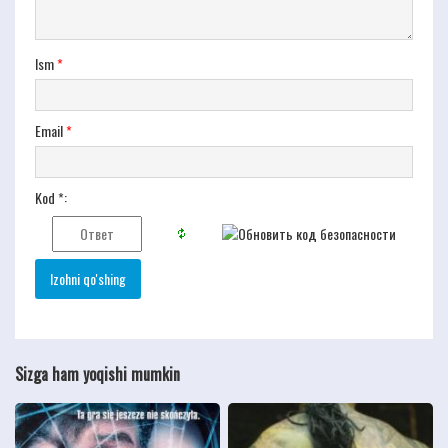
Ism
*
Email
*
Kod *:
Sizga ham yoqishi mumkin