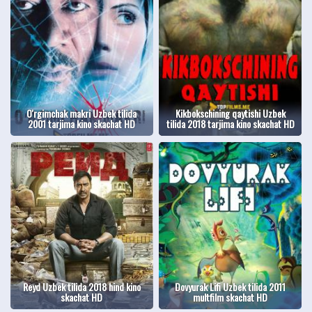
O'rgimchak makri Uzbek tilida
Kikbokschining qaytishi Uzbek
2001 tarjima kino skachat HD
tilida 2018 tarjima kino skachat HD
Reyd Uzbek tilida 2018 hind kino
Dovyurak Lifi Uzbek tilida 2011
skachat HD
multfilm skachat HD