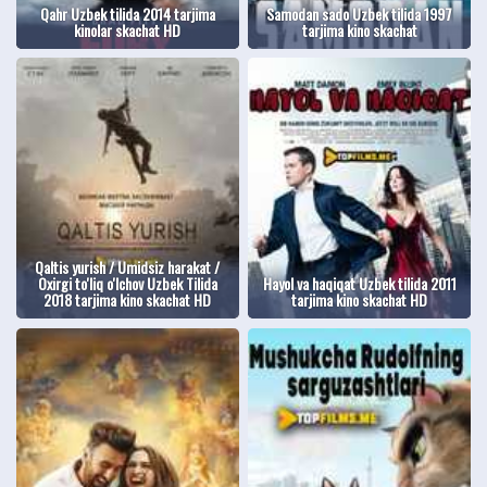
Qahr Uzbek tilida 2014 tarjima
Samodan sado Uzbek tilida 1997
kinolar skachat HD
tarjima kino skachat
Qaltis yurish / Umidsiz harakat /
Oxirgi to'liq o'lchov Uzbek Tilida
Hayol va haqiqat Uzbek tilida 2011
2018 tarjima kino skachat HD
tarjima kino skachat HD