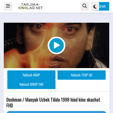
Kirish
Yuklash 480P
Yuklash 720P HD
Yuklash 1080P FHD
Dushman / Manyak Uzbek Tilida 1998 hind kino skachat
FHD