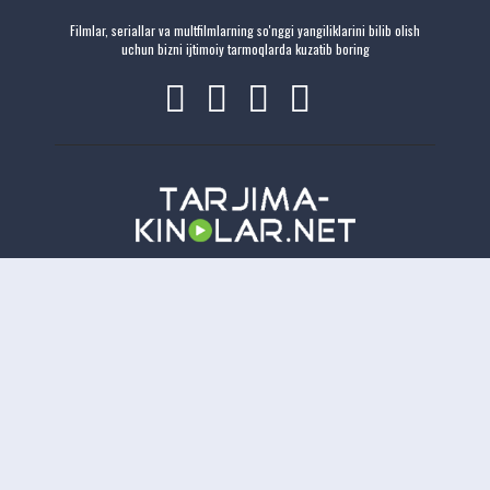
Filmlar, seriallar va multfilmlarning so'nggi yangiliklarini bilib olish
uchun bizni ijtimoiy tarmoqlarda kuzatib boring
Copyright
Tarjima-Kinolar.net
| © 2021-
2026. Все права защищены.
TKN
Онлайн всего:
14
Гостей:
14
Пользователей:
0
Отказ от ответственности: Этот сайт не хранит файлы на своем сервере. Все содержимое
предоставлено сторонними третьими лицами.
tarjima kinolar
uzbek tarjima kinolar
tarjima kinolar
2026