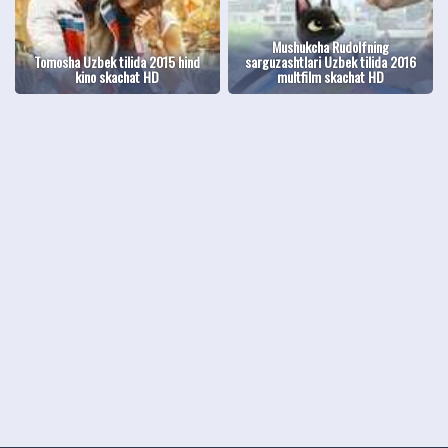
Mushukcha Rudolfning
Tomosha Uzbek tilida 2015 hind
sarguzashtlari Uzbek tilida 2016
kino skachat HD
multfilm skachat HD