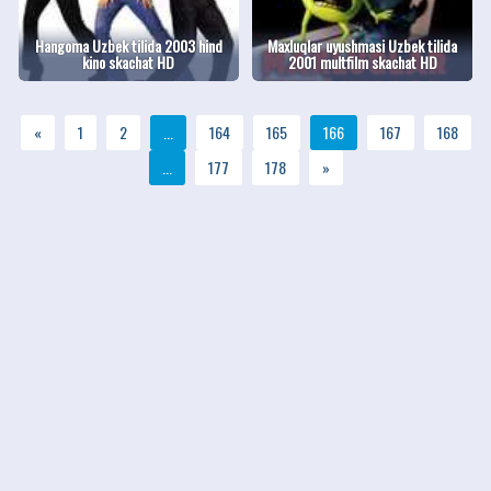
Hangoma Uzbek tilida 2003 hind
Maxluqlar uyushmasi Uzbek tilida
kino skachat HD
2001 multfilm skachat HD
«
1
2
...
164
165
166
167
168
...
177
178
»