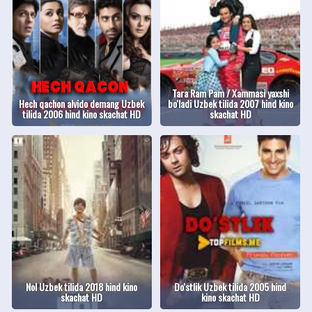
Tara Ram Pam / Xammasi yaxshi
Hech qachon alvido demang Uzbek
bo'ladi Uzbek tilida 2007 hind kino
tilida 2006 hind kino skachat HD
skachat HD
Nol Uzbek tilida 2018 hind kino
Do'stlik Uzbek tilida 2005 hind
skachat HD
kino skachat HD