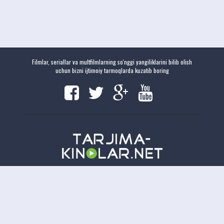
Filmlar, seriallar va multfilmlarning so'nggi yangiliklarini bilib olish
uchun bizni ijtimoiy tarmoqlarda kuzatib boring
Copyright
Tarjima-Kinolar.net
| © 2021-
2026. Все права защищены.
TKN
Онлайн всего:
14
Гостей:
14
Пользователей:
0