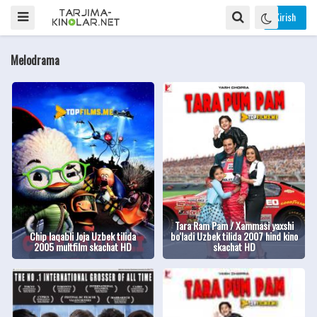
Kirish
Melodrama
Tara Ram Pam / Xammasi yaxshi
Сhip laqabli Joja Uzbek tilida
bo'ladi Uzbek tilida 2007 hind kino
2005 multfilm skachat HD
skachat HD