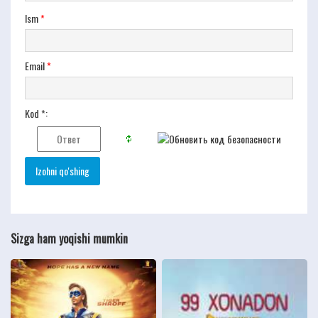
Ism
*
Email
*
Kod *:
Sizga ham yoqishi mumkin