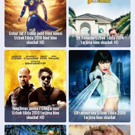
Uchar Jat / Uchar jadd Hind kinosi
Uzbek tilida 2016 hind kino
99 Xonadon Uzbek Tilida 2014
skachat HD
tarjima kino skachat HD
Yengilmas jamoa / Chegarasiz
Uzbek tilida 2010 tarjima kino
Ultrabinafsha Uzbek Tilida 2006
skachat HD
tarjima kino skachat