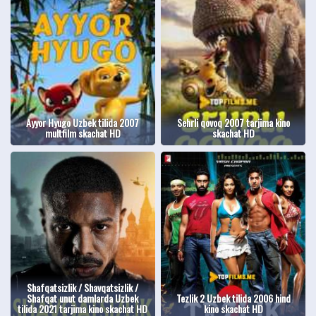
Ayyor Hyugo Uzbek tilida 2007
Sehrli qovoq 2007 tarjima kino
multfilm skachat HD
skachat HD
Shafqatsizlik / Shavqatsizlik /
Shafqat unut damlarda Uzbek
Tezlik 2 Uzbek tilida 2006 hind
tilida 2021 tarjima kino skachat HD
kino skachat HD