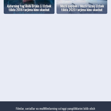
Ajdarning tug'ilishi Bryus Li Uzbek
Muzli qopqon / Muzli tuzoq Uzbek
tilida 2016 tarjima kino skachat
tilida 2020 tarjima kino skachat
Filmlar, seriallar va multfilmlarning so'nggi yangiliklarini bilib olish