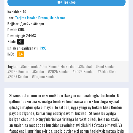
Трейлер
Ko'rishlar: 76
Janr:
Tarjima kinolar
,
Drama
,
Melodrama
Rejjisor:
Джеймс Айвори
Davlat: США
Davomiyligi:
2:14:13
Sifati:
HD
Ishlab chiqarilgan yili:
1993
IMDb:
8.4
Teglar:
Kun Oxirida / Umr Shomi Uzbek Tilid
Skachat
Hind Kinolar
2022 Kinolar
Kinolar
2025 Kinolar
2024 Kinolar
Yuklab Olish
2023 Kinolar
Tarjima Kinolar
Stivens butun umrini eski mulkda o'tkazgan namunali ingliz butleridir. U
qalbini fidokorona xizmatga berdi va hech narsa uni o'z burchiga xiyonat
qilishga majbur qila olmaydi. To'satdan, uyga yangi uy bekasi Miss Kenton
paydo bo'lganda, kunlarning odatiy davomi buziladi. Stivens bu ayolga
bo'lgan chuqur his-tuyg'ularini yashirishga harakat qiladi, lekin na azaliy
an'analar, na muqaddas burchlar sevgining avj olishini to'xtata olmaydi. Va
faqat endi, umrining oxirida, sodiq butler o'zi uchun haqiqiy xizmatga loyiq