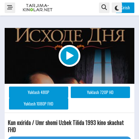
Kirish
Yuklash 480P
Yuklash 720P HD
Yuklash 1080P FHD
Kun oxirida / Umr shomi Uzbek Tilida 1993 kino skachat
FHD