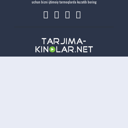
uchun bizni ijtimoiy tarmoqlarda kuzatib boring
Copyright
Tarjima-Kinolar.net
| © 2021-
2026. Все права защищены.
TKN
Онлайн всего:
17
Гостей:
17
Пользователей:
0
Отказ от ответственности: Этот сайт не хранит файлы на своем сервере. Все содержимое
предоставлено сторонними третьими лицами.
tarjima kinolar
uzbek tarjima kinolar
tarjima kinolar
2026
uzbek tilida tarjima kinolar
tarjima kinolar 2021