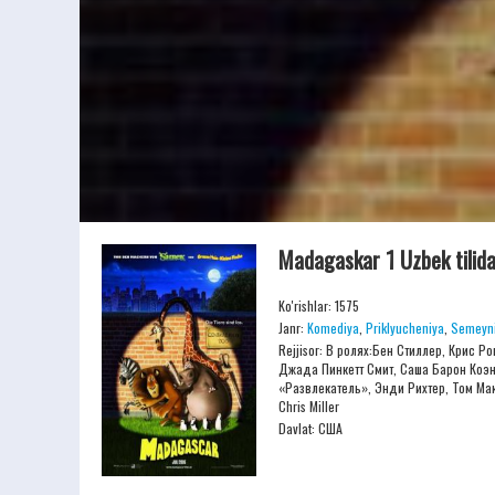
Madagaskar 1 Uzbek tilid
Ko'rishlar: 1575
Janr:
Komediya
,
Priklyucheniya
,
Semeyn
Rejjisor:
В ролях:Бен Стиллер, Крис Р
Джада Пинкетт Смит, Саша Барон Коэ
«Развлекатель», Энди Рихтер, Том Мак
Chris Miller
Davlat: США