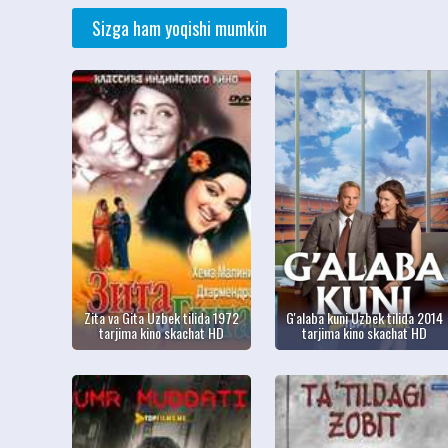
Sizga ham yoqishi mumkin
Zita va Gita Uzbek tilida 1972
G'alaba kuni Uzbek tilida 2014
tarjima kino skachat HD
tarjima kino skachat HD