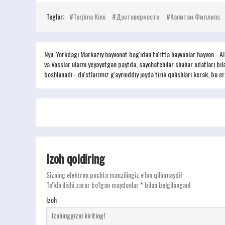
Teglar:
Tarjima Kino
Достоверности
Капитан Филлипс
Nyu-Yorkdagi Markaziy hayvonot bog'idan to'rtta hayvonlar hayvon - Al
va Vosslar ularni yeyayotgan paytda, sayohatchilar shahar odatlari bil
boshlanadi - do'stlarimiz g'ayrioddiy joyda tirik qolishlari kerak, bu e
Izoh qoldiring
Sizning elektron pochta manzilingiz e'lon qilinmaydi!
To'ldirilishi zarur bo'lgan maydonlar
*
bilan belgilangan!
Izoh