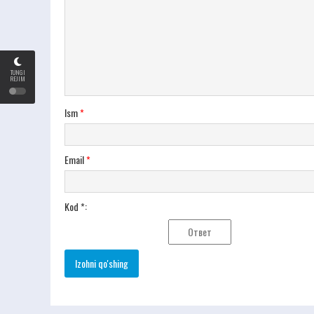
TUNGI
REJIM
Ism
*
Email
*
Kod *: