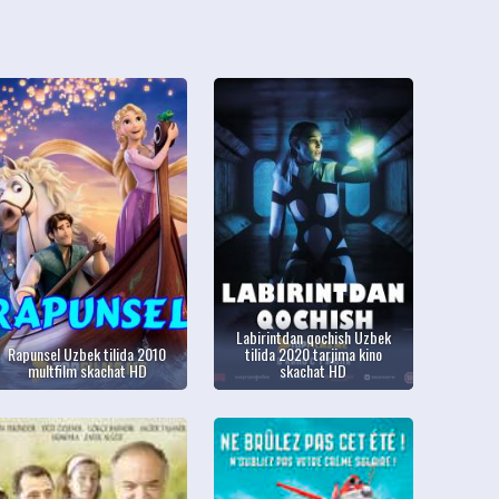
Labirintdan qochish Uzbek
Rapunsel Uzbek tilida 2010
tilida 2020 tarjima kino
multfilm skachat HD
skachat HD