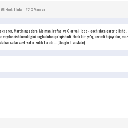
Uzbek Tilida
2-Х Частях
eks sher, Martining zebra, Melman jirafasi va Gloriya Hippo - qochishga qaror qilishdi
an xayrlashish kerakligini anglashdan qo'rqishadi. Hech kim yo'q, sevimli hujayralar, m
rda har safar xavf-xatar kutib turadi ... (Google Translate)