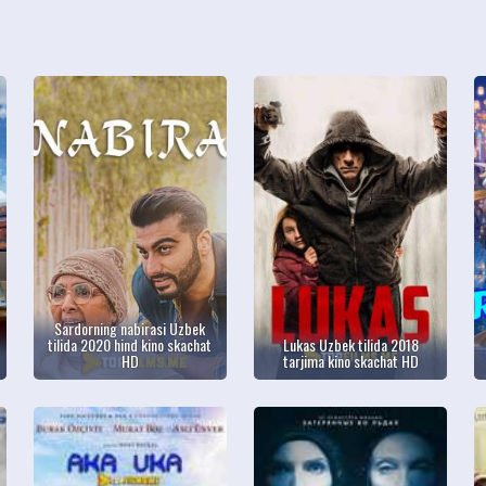
Sardorning nabirasi Uzbek
tilida 2020 hind kino skachat
Lukas Uzbek tilida 2018
HD
tarjima kino skachat HD