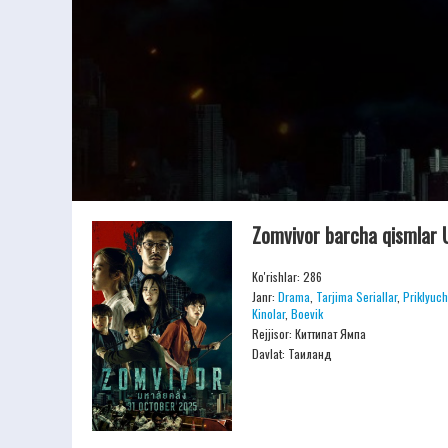
Zomvivor barcha qismlar U
Ko'rishlar: 286
Janr:
Drama
,
Tarjima Seriallar
,
Priklyuc
Kinolar
,
Boevik
Rejjisor:
Киттипат Ямпа
Davlat: Таиланд