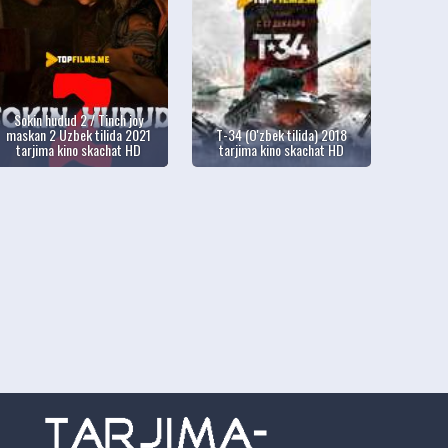
Sokin hudud 2 / Tinch joy
maskan 2 Uzbek tilida 2021
T-34 (O'zbek tilida) 2018
tarjima kino skachat HD
tarjima kino skachat HD