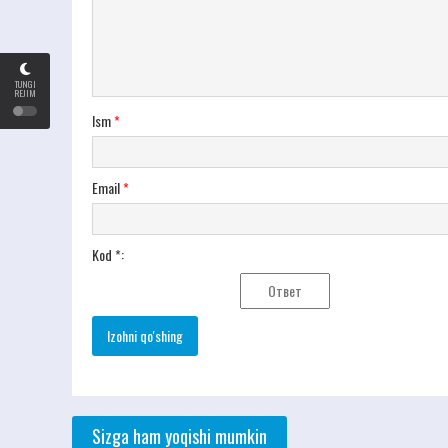
TUNGI
REJIM
Ism
*
Email
*
Kod *:
Sizga ham yoqishi mumkin