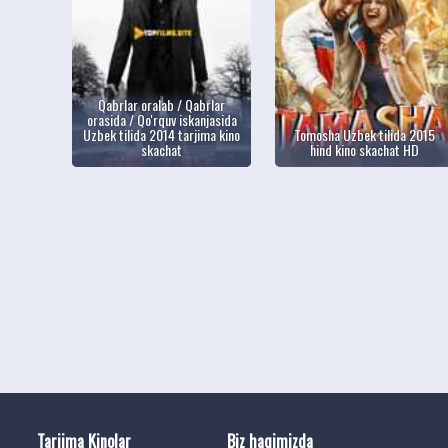
Qabrlar oralab / Qabrlar
orasida / Qo'rquv iskanjasida
Uzbek tilida 2014 tarjima kino
Tomosha Uzbek tilida 2015
skachat
hind kino skachat HD
Tarjima Kinolar
Biz haqimizda