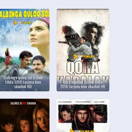
Qalbinga quloq sol Uzbek
tilida 2010 tarjima kino
Qora kapalak Uzbek tilida
skachat HD
2016 tarjima kino skachat HD