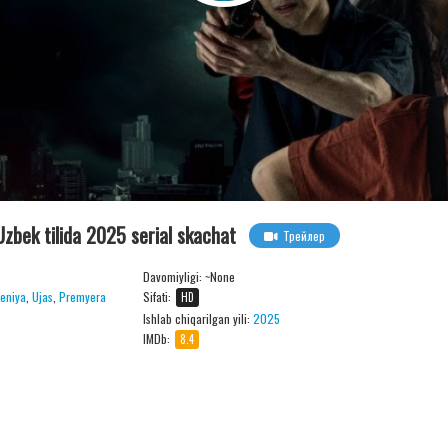
zbek tilida 2025 serial skachat
Трейлер
Davomiyligi:
~None
heniya
,
Ujas
,
Premyera
Sifati:
HD
Ishlab chiqarilgan yili:
2025
IMDb:
8.4