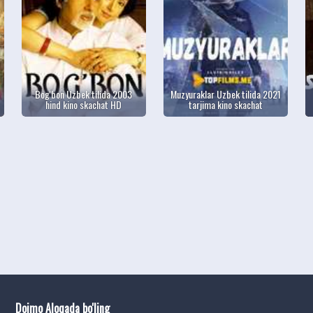
Bog'bon Uzbek tilida 2003
Muzyuraklar Uzbek tilida 2021
hind kino skachat HD
tarjima kino skachat
Doimo Aloqada bo'ling