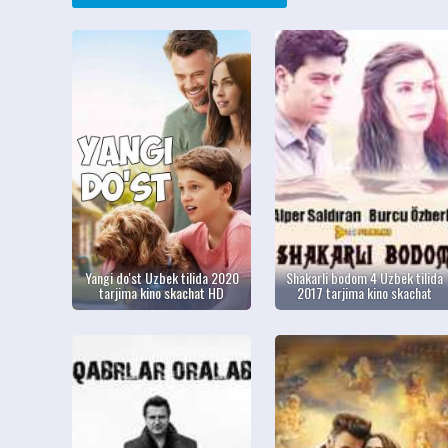
Yangi do'st Uzbek tilida 2020
Shakarli bodom 4 Uzbek tilida
tarjima kino skachat HD
2017 tarjima kino skachat