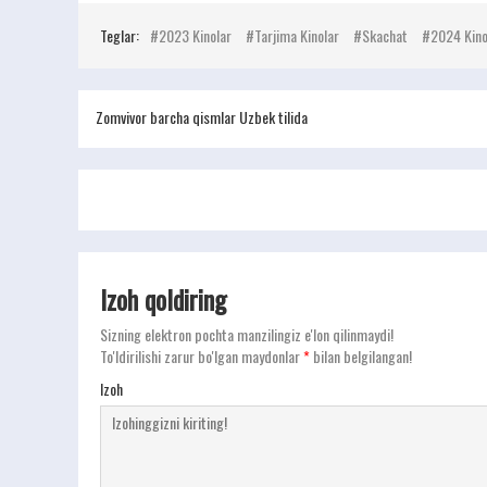
Teglar:
2023 Kinolar
Tarjima Kinolar
Skachat
2024 Kino
Zomvivor barcha qismlar Uzbek tilida
Izoh qoldiring
Sizning elektron pochta manzilingiz e'lon qilinmaydi!
To'ldirilishi zarur bo'lgan maydonlar
*
bilan belgilangan!
Izoh