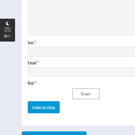
TUNGI
REJIM
Ism
*
Email
*
Kod *: