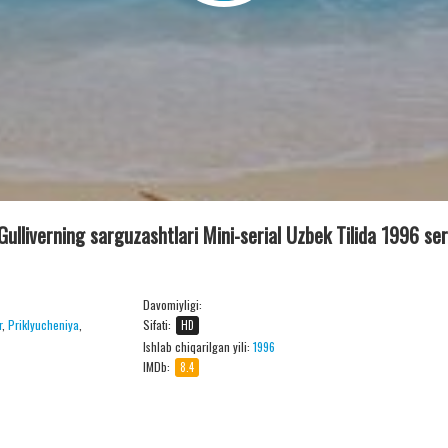
 Gulliverning sarguzashtlari Mini-serial Uzbek Tilida 1996 ser
Davomiyligi:
r
,
Priklyucheniya
,
Sifati:
HD
Ishlab chiqarilgan yili:
1996
IMDb:
8.4