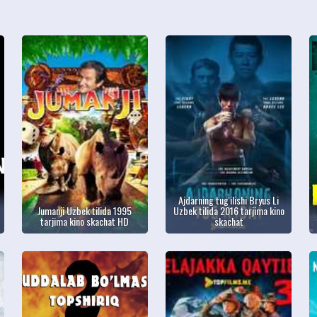
Ajdarning tug'ilishi Bryus Li
Jumanji Uzbek tilida 1995
Uzbek tilida 2016 tarjima kino
tarjima kino skachat HD
skachat