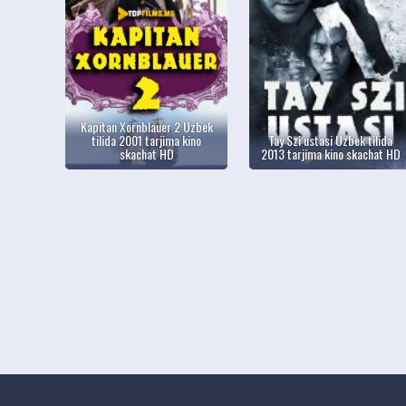
Kapitan Xornblauer 2 Uzbek
tilida 2001 tarjima kino
Tay Szi ustasi Uzbek tilida
skachat HD
2013 tarjima kino skachat HD