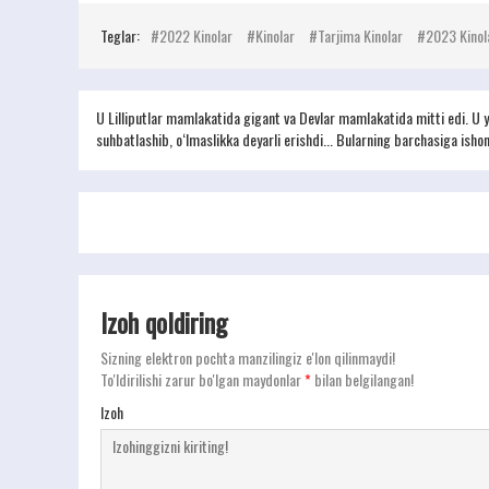
Teglar:
2022 Kinolar
Kinolar
Tarjima Kinolar
2023 Kinol
U Lilliputlar mamlakatida gigant va Devlar mamlakatida mitti edi. U ya
suhbatlashib, o‘lmaslikka deyarli erishdi... Bularning barchasiga isho
Izoh qoldiring
Sizning elektron pochta manzilingiz e'lon qilinmaydi!
To'ldirilishi zarur bo'lgan maydonlar
*
bilan belgilangan!
Izoh