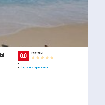
ГОЛОСОВ (0)
0.0
ial
Барча қисмларни юклаш