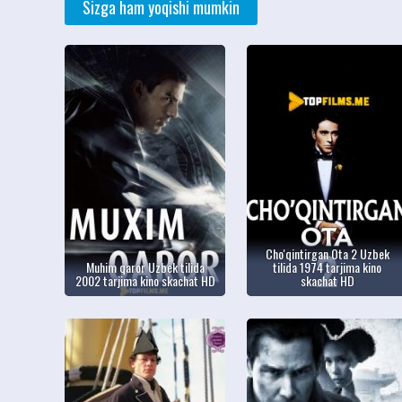
Sizga ham yoqishi mumkin
Cho'qintirgan Ota 2 Uzbek
Muhim qaror Uzbek tilida
tilida 1974 tarjima kino
2002 tarjima kino skachat HD
skachat HD