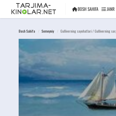
BOSH SAHIFA
JANR
Bosh Sahifa
Semeyniy
Gulliverning sayohatlari / Gulliverning sa