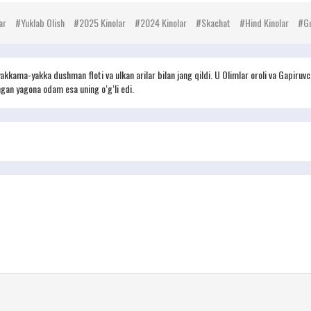
ar
Yuklab Olish
2025 Kinolar
2024 Kinolar
Skachat
Hind Kinolar
Gu
kkama-yakka dushman floti va ulkan arilar bilan jang qildi. U Olimlar oroli va Gapiruvch
ngan yagona odam esa uning o‘g‘li edi.