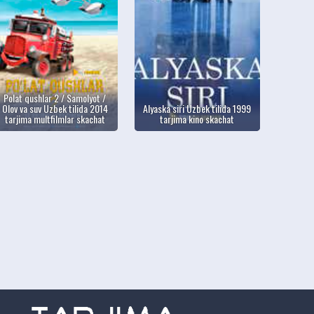
Polat qushlar 2 / Samolyot /
Olov va suv Uzbek tilida 2014
Alyaska siri Uzbek tilida 1999
tarjima multfilmlar skachat
tarjima kino skachat