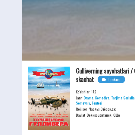
Gulliverning sayohatlari /
skachat
Трейлер
Ko'rishlar: 172
Janr:
Drama
,
Komediya
,
Tarjima Serialla
Semeyniy
,
Fentezi
Rejjisor:
Чарльз Стёрридж
Davlat: Великобритания, США