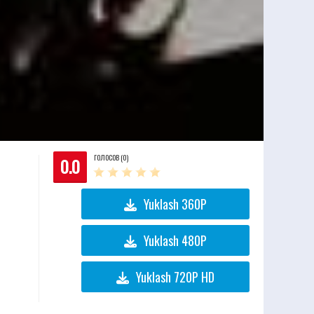
ГОЛОСОВ (0)
0.0
Yuklash 360P
Yuklash 480P
Yuklash 720P HD