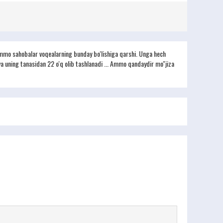
. Ammo sahobalar voqealarning bunday bo'lishiga qarshi. Unga hech
 uning tanasidan 22 o'q olib tashlanadi ... Ammo qandaydir mo''jiza