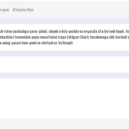
торов
Tarjima Kino
nch-totuv yashashga qaror qiladi, chunki u ko'p yoshda va orqasida o'ta bo'ronli hayot
asblari tomonidan yaqin masofadan o'qqa tutilgan Charlz kasalxonaga olib boriladi va
 Va uning qasosi ham qonli va shafqatsiz bo'lmaydi.