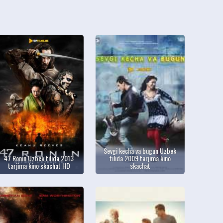
Sevgi kecha va bugun Uzbek
47 Ronin Uzbek tilida 2013
tilida 2009 tarjima kino
tarjima kino skachat HD
skachat