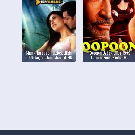
Chunki bu taqdir Uzbek tilida
Qopqon Uzbek tilida 1999
2005 tarjima kino skachat HD
tarjima kino skachat HD