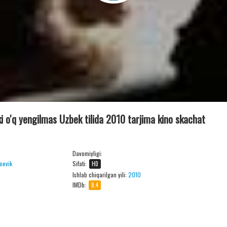
ki o'q yengilmas Uzbek tilida 2010 tarjima kino skachat
Davomiyligi:
oevik
Sifati:
HD
Ishlab chiqarilgan yili:
2010
IMDb:
8.4