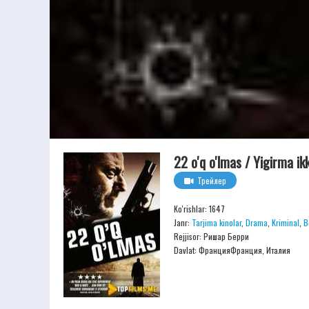
22 o'q o'lmas / Yigirma ik
Трейлер
Ko'rishlar: 1647
Janr:
Tarjima kinolar
,
Drama
,
Kriminal
,
B
Rejjisor:
Ришар Берри
Davlat: ФранцияФранция, Италия