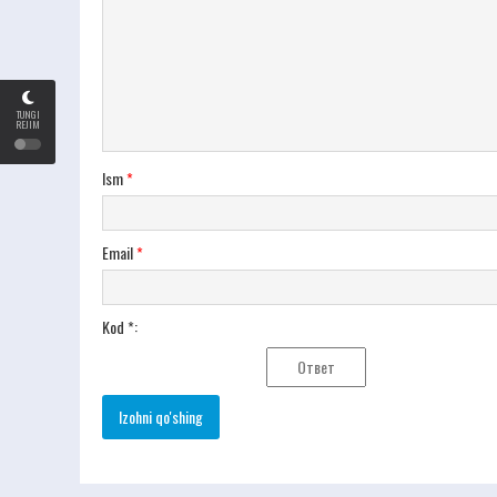
TUNGI
REJIM
Ism
*
Email
*
Kod *: