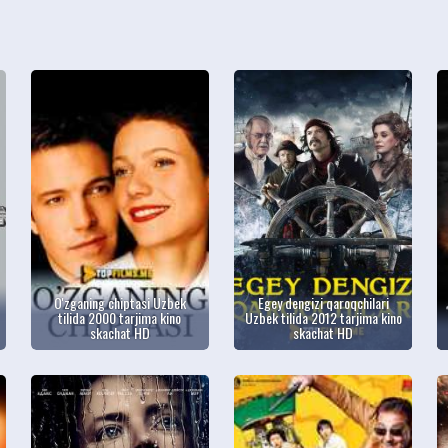
O'zganing chiptasi Uzbek
Egey dengizi qaroqchilari
tilida 2000 tarjima kino
Uzbek tilida 2012 tarjima kino
skachat HD
skachat HD