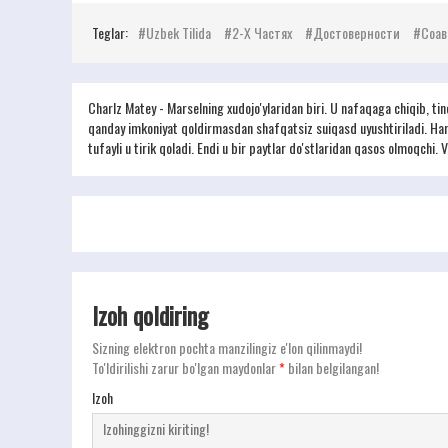
Teglar:
Uzbek Tilida
2-Х Частях
Достоверности
Соав
Charlz Matey - Marselning xudojo'ylaridan biri. U nafaqaga chiqib, ti
qanday imkoniyat qoldirmasdan shafqatsiz suiqasd uyushtiriladi. Hamk
tufayli u tirik qoladi. Endi u bir paytlar do'stlaridan qasos olmoqchi.
Izoh qoldiring
Sizning elektron pochta manzilingiz e'lon qilinmaydi!
To'ldirilishi zarur bo'lgan maydonlar
*
bilan belgilangan!
Izoh