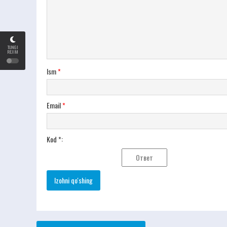
TUNGI
REJIM
Ism
*
Email
*
Kod *: