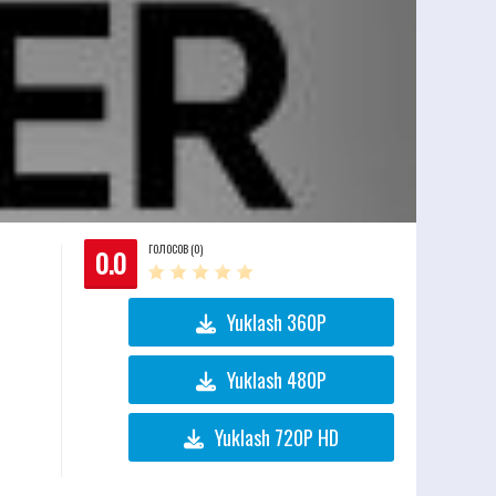
ГОЛОСОВ (0)
0.0
Yuklash 360P
Yuklash 480P
Yuklash 720P HD