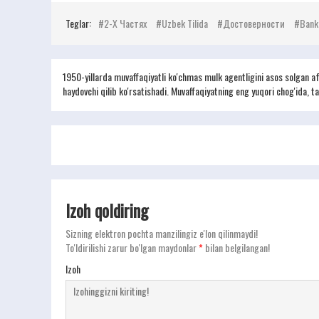
Teglar:
2-Х Частях
Uzbek Tilida
Достоверности
Banki
1950-yillarda muvaffaqiyatli ko'chmas mulk agentligini asos solgan af
haydovchi qilib ko'rsatishadi. Muvaffaqiyatning eng yuqori chog'ida, ta'
Izoh qoldiring
Sizning elektron pochta manzilingiz e'lon qilinmaydi!
To'ldirilishi zarur bo'lgan maydonlar
*
bilan belgilangan!
Izoh