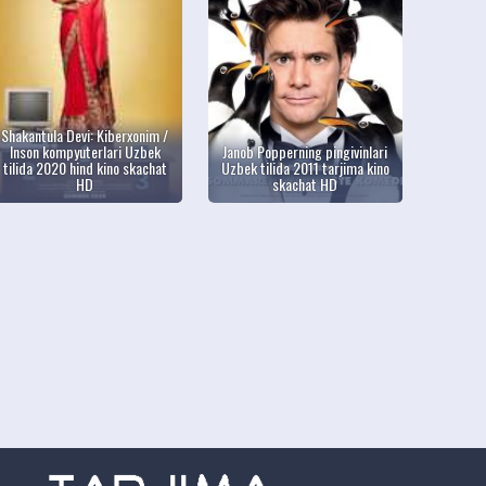
Shakantula Devi: Kiberxonim /
Inson kompyuterlari Uzbek
Janob Popperning pingivinlari
tilida 2020 hind kino skachat
Uzbek tilida 2011 tarjima kino
HD
skachat HD