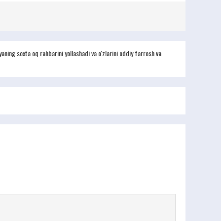
ning soxta oq rahbarini yollashadi va o'zlarini oddiy farrosh va