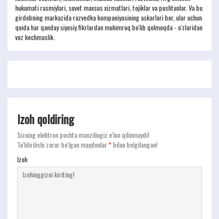
hukumati rasmiylari, sovet maxsus xizmatlari, tojiklar va pushtunlar. Va bu
girdobning markazida razvedka kompaniyasining askarlari bor, ular uchun
qoida har qanday siyosiy fikrlardan muhimroq bo'lib qolmoqda - o'zlaridan
voz kechmaslik.
Izoh qoldiring
Sizning elektron pochta manzilingiz e'lon qilinmaydi!
To'ldirilishi zarur bo'lgan maydonlar
*
bilan belgilangan!
Izoh