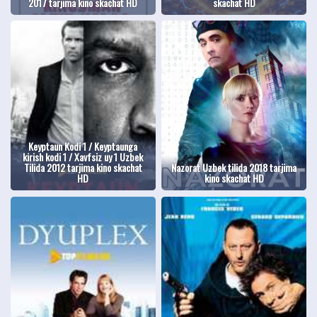
2017 tarjima kino skachat HD
skachat HD
Keyptaun Kodi 1 / Keyptaunga
kirish kodi 1 / Xavfsiz uy 1 Uzbek
Tilida 2012 tarjima kino skachat
Nazorat Uzbek tilida 2018 tarjima
HD
kino skachat HD