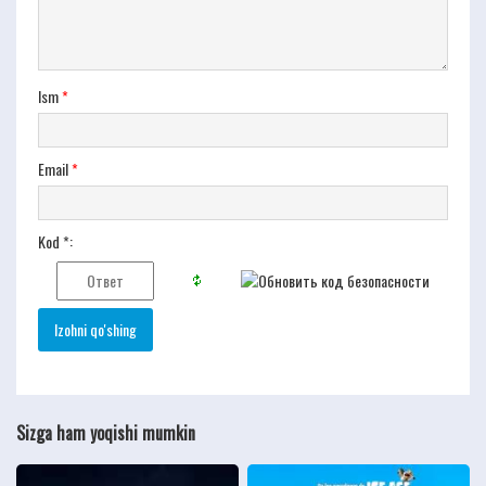
Ism
*
Email
*
Kod *:
Sizga ham yoqishi mumkin