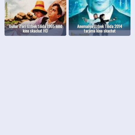
Gullar ifori Uzbek tilida 1965 hind
Anomaliya Uzbek Tilida 2014
kino skachat HD
tarjima kino skachat