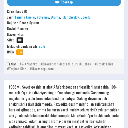
Трейлер
Ko'rishlar: 780
Janr:
Tarjima kinolar
,
Voyenniy
,
Drama
,
Istoricheskiy
,
Boevik
Rejjisor:
Павел Лунгин
Davlat: Россия
Davomiyligi:
Sifati:
HD
Ishlab chiqarilgan yili:
2019
IMDb:
8.4
Teglar:
2-Х Частях
Birodarlik / Maqsadsiz Urush Uzbek
Uzbek Tilida
Tarjima Kino
Достоверности
1988 yil, Sovet qo'shinlarining Afg'onistondan chiqarilishi arafasida. 108-
motorli o'q otish diviziyasining qo'mondonligi muhandis Xoshemning
mujohidlar guruhi tomonidan boshqariladigan Salang dovoni orqali
chekinishni rejalashtirmoqda. Razvedka dushmanlar bilan sulh tuzishga
harakat qilmoqda, ammo bu narsa sovet harbiy uchuvchisi Xosh tomonidan
asirga olinishi bilan murakkablashmoqda. Murakkab o'yin boshlanadi, unda
juda xilma-xil odamlarning qarama-qarshi manfaatlari birlashadi:
xodimlar zobitlari, islomchilar, maxsus kuchlar, razvedka, Afg'oniston