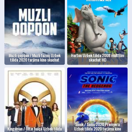
Muzli qopqon / Muzli tuzoq Uzbek
Horton Uzbek tilida 2008 multfilm
tilida 2020 tarjima kino skachat
skachat HD
Sonik / Sonic 2020 Premyera
Kingsman / Oltin halqa Uzbek tilida
Uzbek tilida 2020 tarjima kino