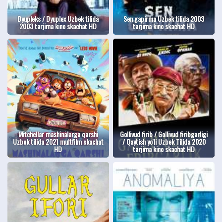
Dyupleks / Dyuplex Uzbek tilida
Sen gapirma Uzbek tilida 2003
2003 tarjima kino skachat HD
tarjima kino skachat HD
Mitchellar mashinalarga qarshi
Gollivud firib / Gollivud firibgarligi
Uzbek tilida 2021 multfilm skachat
/ Qaytish yo'li Uzbek Tilida 2020
HD
tarjima kino skachat HD