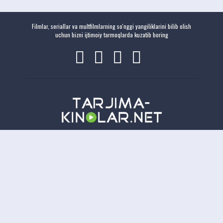
Filmlar, seriallar va multfilmlarning so'nggi yangiliklarini bilib olish
uchun bizni ijtimoiy tarmoqlarda kuzatib boring
Copyright
Tarjima-Kinolar.net
| © 2021-
2026. Все права защищены.
TKN
Онлайн всего:
17
Гостей:
17
Пользователей:
0
Отказ от ответственности: Этот сайт не хранит файлы на своем сервере. Все содержимое
предоставлено сторонними третьими лицами.
tarjima kinolar
uzbek tarjima kinolar
tarjima kinolar
2026