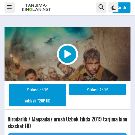
Kirish
Yuklash 360P
Yuklash 480P
Yuklash 720P HD
Birodarlik / Maqsadsiz urush Uzbek tilida 2019 tarjima kino
skachat HD