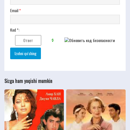
Email
*
Kod *:
Sizga ham yoqishi mumkin