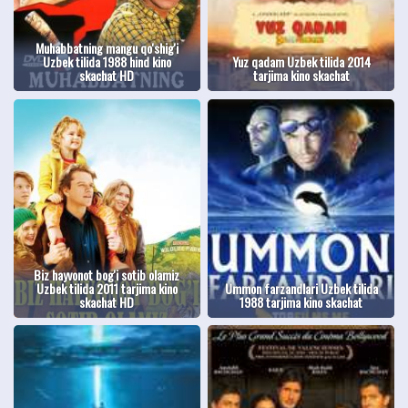
Muhabbatning mangu qo'shig'i
Uzbek tilida 1988 hind kino
Yuz qadam Uzbek tilida 2014
skachat HD
tarjima kino skachat
Biz hayvonot bog'i sotib olamiz
Uzbek tilida 2011 tarjima kino
Ummon farzandlari Uzbek tilida
skachat HD
1988 tarjima kino skachat