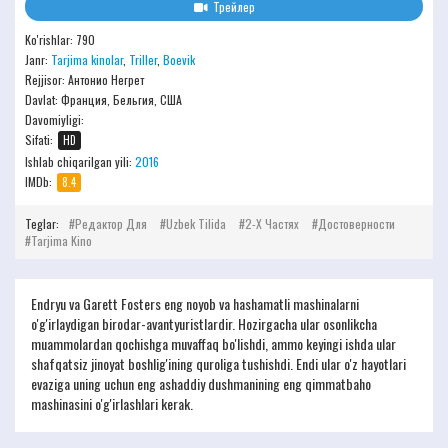
Трейлер
Ko'rishlar: 790
Janr:
Tarjima kinolar
,
Triller
,
Boevik
Rejjisor:
Антонио Негрет
Davlat: Франция, Бельгия, США
Davomiyligi:
Sifati:
HD
Ishlab chiqarilgan yili:
2016
IMDb:
8.4
Teglar:
Редактор Для
Uzbek Tilida
2-Х Частях
Достоверности
Tarjima Kino
Endryu va Garett Fosters eng noyob va hashamatli mashinalarni
o'g'irlaydigan birodar-avantyuristlardir. Hozirgacha ular osonlikcha
muammolardan qochishga muvaffaq bo'lishdi, ammo keyingi ishda ular
shafqatsiz jinoyat boshlig'ining quroliga tushishdi. Endi ular o'z hayotlari
evaziga uning uchun eng ashaddiy dushmanining eng qimmatbaho
mashinasini o'g'irlashlari kerak.