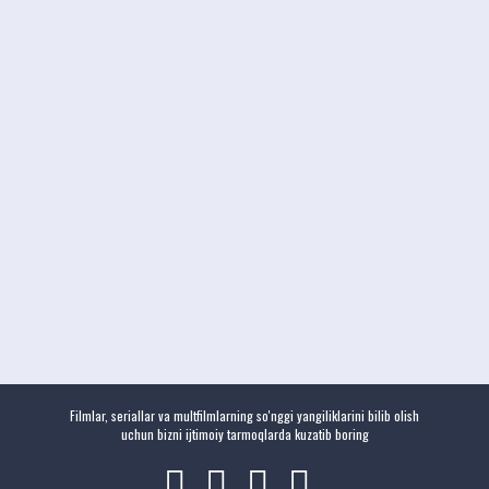
Filmlar, seriallar va multfilmlarning so'nggi yangiliklarini bilib olish
uchun bizni ijtimoiy tarmoqlarda kuzatib boring