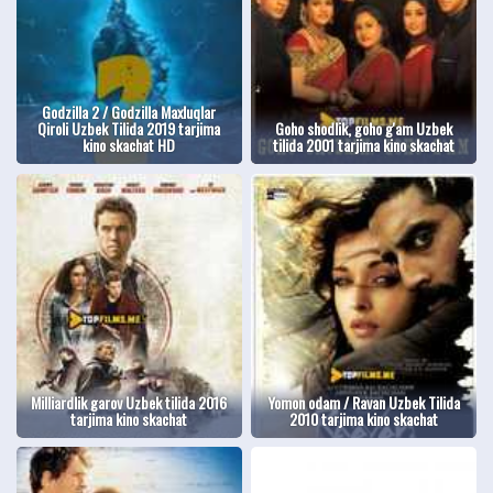
Godzilla 2 / Godzilla Maxluqlar
Qiroli Uzbek Tilida 2019 tarjima
Goho shodlik, goho g'am Uzbek
kino skachat HD
tilida 2001 tarjima kino skachat
Milliardlik garov Uzbek tilida 2016
Yomon odam / Ravan Uzbek Tilida
tarjima kino skachat
2010 tarjima kino skachat