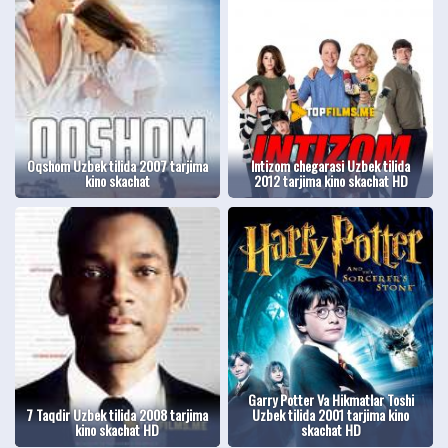
Oqshom Uzbek tilida 2007 tarjima
Intizom chegarasi Uzbek tilida
kino skachat
2012 tarjima kino skachat HD
Garry Potter Va Hikmatlar Toshi
7 Taqdir Uzbek tilida 2008 tarjima
Uzbek tilida 2001 tarjima kino
kino skachat HD
skachat HD