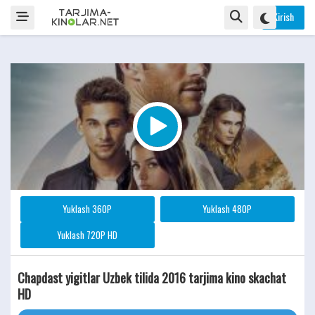
Kirish
Yuklash 360P
Yuklash 480P
Yuklash 720P HD
Chapdast yigitlar Uzbek tilida 2016 tarjima kino skachat
HD