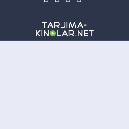
Copyright
Tarjima-Kinolar.net
| © 2021-
2026. Все права защищены.
TKN
Онлайн всего:
6
Гостей:
6
Пользователей:
0
Отказ от ответственности: Этот сайт не хранит файлы на своем сервере. Все содержимое
предоставлено сторонними третьими лицами.
tarjima kinolar
uzbek tarjima kinolar
tarjima kinolar
2026
uzbek tilida tarjima kinolar
tarjima kinolar 2021
kino uzbek tilida