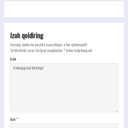
Izoh qoldiring
Sizning elektron pochta manzilingiz e'lon qilinmaydi!
To'ldirilishi zarur bo'lgan maydonlar
*
bilan belgilangan!
Izoh
Ism
*