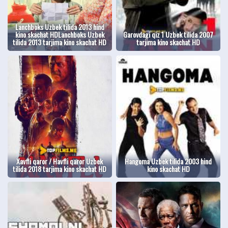
Lanchboks Uzbek tilida 2013 hind
kino skachat HDLanchboks Uzbek
Garovdagi qiz 1 Uzbek tilida 2007
tilida 2013 tarjima kino skachat HD
tarjima kino skachat HD
Xavfli qaror / Havfli qaror Uzbek
Hangoma Uzbek tilida 2003 hind
tilida 2018 tarjima kino skachat HD
kino skachat HD