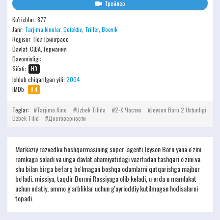
Трейлер
Ko'rishlar: 877
Janr:
Tarjima kinolar
,
Detektiv
,
Triller
,
Boevik
Rejjisor:
Пол Гринграсс
Davlat: США, Германия
Davomiyligi:
Sifati:
HD
Ishlab chiqarilgan yili:
2004
IMDb:
8.4
Teglar:
Tarjima Kino
Uzbek Tilida
2-Х Частях
Jeyson Born 2 Ustunligi
Uzbek Tilid
Достоверности
Markaziy razvedka boshqarmasining super-agenti Jeyson Born yana o'zini
ramkaga soladi va unga davlat ahamiyatidagi vazifadan tashqari o'zini va
shu bilan birga befarq bo'lmagan boshqa odamlarni qutqarishga majbur
bo'ladi. missiya, taqdir Bornni Rossiyaga olib keladi, u erda u mamlakat
uchun odatiy, ammo g'arbliklar uchun g'ayrioddiy kutilmagan hodisalarni
topadi.