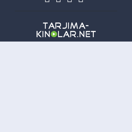
Copyright
Tarjima-Kinolar.net
| © 2021-
2026. Все права защищены.
TKN
Онлайн всего:
5
Гостей:
5
Пользователей:
0
Отказ от ответственности: Этот сайт не хранит файлы на своем сервере. Все содержимое
предоставлено сторонними третьими лицами.
tarjima kinolar
uzbek tarjima kinolar
tarjima kinolar
2026
uzbek tilida tarjima kinolar
tarjima kinolar 2021
kino uzbek tilida