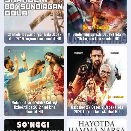
Shamolni bo'ysundirgan bola Uzbek
Londonning qulashi Uzbek tilida
tilida 2019 tarjima kino skachat HD
2015 tarjima kino skachat HD
Muhabbat va do'stlik / Kokteyl
Uzbek tilida 2012 hind kino
Qasoskor 2 / Qasos 2 Uzbek tilida
skachat HD
2020 tarjima kino skachat HD