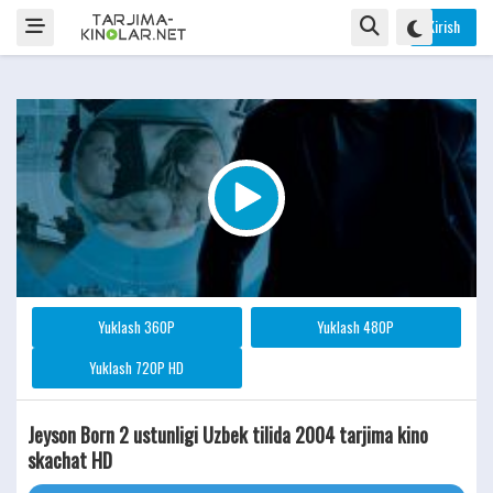
Kirish
Yuklash 360P
Yuklash 480P
Yuklash 720P HD
Jeyson Born 2 ustunligi Uzbek tilida 2004 tarjima kino
skachat HD