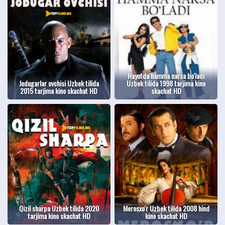
Hayotda hamma narsa bo'ladi
Jodugarlar ovchisi Uzbek tilida
Uzbek tilida 1998 tarjima kino
2015 tarjima kino skachat HD
skachat HD
Qizil sharpa Uzbek tilida 2020
Merosxo'r Uzbek tilida 2008 hind
tarjima kino skachat HD
kino skachat HD