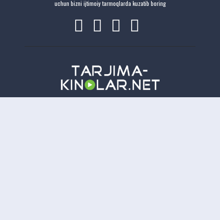
uchun bizni ijtimoiy tarmoqlarda kuzatib boring
Copyright
Tarjima-Kinolar.net
| © 2021-
2026. Все права защищены.
TKN
Онлайн всего:
15
Гостей:
15
Пользователей:
0
Отказ от ответственности: Этот сайт не хранит файлы на своем сервере. Все содержимое
предоставлено сторонними третьими лицами.
tarjima kinolar
uzbek tarjima kinolar
tarjima kinolar
2026
uzbek tilida tarjima kinolar
tarjima kinolar 2021