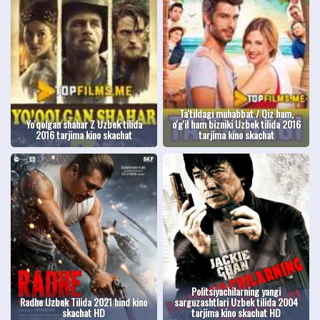
Ta'tildagi muhabbat / Qiz ham,
Yo'qolgan shahar Z Uzbek tilida
o'g'il ham bizniki Uzbek tilida 2016
2016 tarjima kino skachat
tarjima kino skachat
Politsiyachilarning yangi
Radhe Uzbek Tilida 2021 hind kino
sarguzashtlari Uzbek tilida 2004
skachat HD
tarjima kino skachat HD