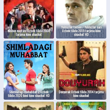
Yulduzlar tomon / Yulduzlar sari
Nishon nuqtasi Uzbek tilida 2008
Uzbek tilida 2019 tarjima kino
tarjima kino skachat
skachat HD
Shimladagi muhabbat 2 Uzbek
Dovyurak Uzbek tilida 2014 tarjima
tilida 2020 hind kino skachat HD
kino skachat