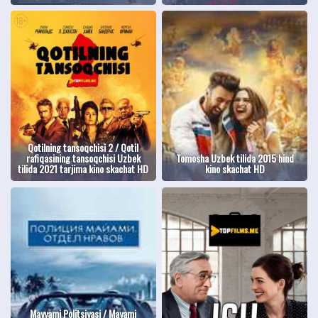
Qotilning tansoqchisi 2 / Qotil
rafiqasining tansoqchisi Uzbek
Tomosha Uzbek tilida 2015 hind
tilida 2021 tarjima kino skachat HD
kino skachat HD
Mayyami Politsiyasi / Mayami