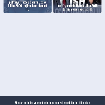
politsiyasi: axloq bo'limi Uzbek
Tilida 2006 tarjima kino skachat
Ish o'rganuvchi Uzbek tilida 2015
HD
tarjima kino skachat HD
Filmlar, seriallar va multfilmlarning so'nggi yangiliklarini bilib olish