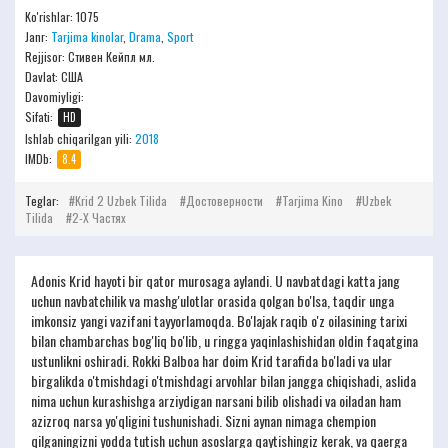
Ko'rishlar: 1075
Janr:
Tarjima kinolar
,
Drama
,
Sport
Rejjisor:
Стивен Кейпл мл.
Davlat: США
Davomiyligi:
Sifati:
HD
Ishlab chiqarilgan yili:
2018
IMDb:
8.4
Teglar:
Krid 2 Uzbek Tilida
Достоверности
Tarjima Kino
Uzbek
Tilida
2-Х Частях
Adonis Krid hayoti bir qator murosaga aylandi. U navbatdagi katta jang
uchun navbatchilik va mashg'ulotlar orasida qolgan bo'lsa, taqdir unga
imkonsiz yangi vazifani tayyorlamoqda. Bo'lajak raqib o'z oilasining tarixi
bilan chambarchas bog'liq bo'lib, u ringga yaqinlashishidan oldin faqatgina
ustunlikni oshiradi. Rokki Balboa har doim Krid tarafida bo'ladi va ular
birgalikda o'tmishdagi o'tmishdagi arvohlar bilan jangga chiqishadi, aslida
nima uchun kurashishga arziydigan narsani bilib olishadi va oiladan ham
azizroq narsa yo'qligini tushunishadi. Sizni aynan nimaga chempion
qilganingizni yodda tutish uchun asoslarga qaytishingiz kerak, va qaerga