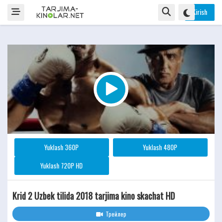
Kirish
Yuklash 360P
Yuklash 480P
Yuklash 720P HD
Krid 2 Uzbek tilida 2018 tarjima kino skachat HD
Трейлер