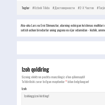
Teglar:
Uzbek Tilida
Достоверности
2-Х Частях
Tarji
Aka-uka Lars va Erni Shmunzlar, ularning eskirgan ko'chmas mulklari
sotish uchun birodarlar uning yagona va o'jar odamidan - kichik, ammo o
Izoh qoldiring
Sizning elektron pochta manzilingiz e'lon qilinmaydi!
To'ldirilishi zarur bo'lgan maydonlar
*
bilan belgilangan!
Izoh