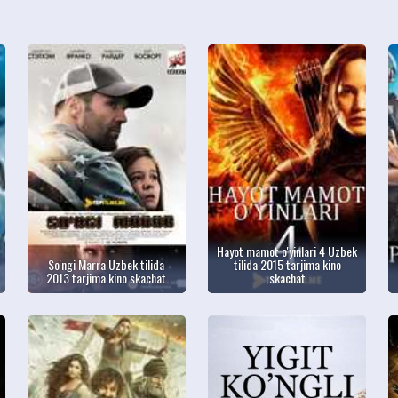
Hayot mamot o'yinlari 4 Uzbek
So'ngi Marra Uzbek tilida
tilida 2015 tarjima kino
2013 tarjima kino skachat
skachat