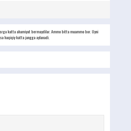
a qasrga katta ahamiyat bermaydilar. Ammo bitta muammo bor. Uyni
rsa haqiqiy katta jangga aylanadi.