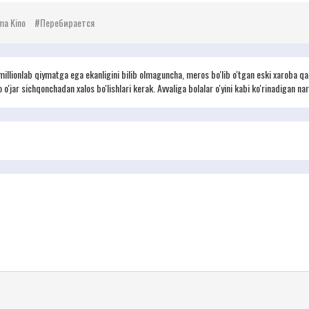
ma Kino
Перебирается
 millionlab qiymatga ega ekanligini bilib olmaguncha, meros bo'lib o'tgan eski xarob
'jar sichqonchadan xalos bo'lishlari kerak. Avvaliga bolalar o'yini kabi ko'rinadigan na