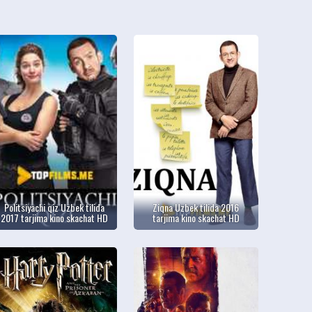
Politsiyachi qiz Uzbek tilida
Ziqna Uzbek tilida 2016
2017 tarjima kino skachat HD
tarjima kino skachat HD