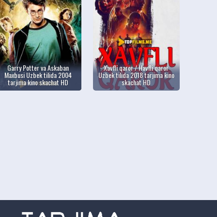
Garry Potter va Askaban
Xavfli qaror / Havfli qaror
Maxbusi Uzbek tilida 2004
Uzbek tilida 2018 tarjima kino
tarjima kino skachat HD
skachat HD