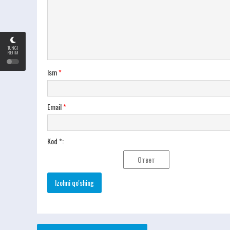
TUNGI
REJIM
Ism
*
Email
*
Kod *: