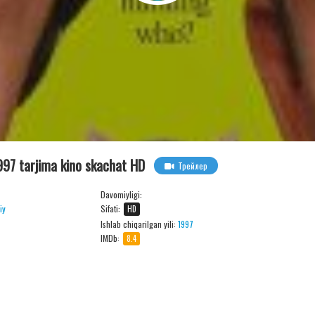
1997 tarjima kino skachat HD
Трейлер
Davomiyligi:
iy
Sifati:
HD
Ishlab chiqarilgan yili:
1997
IMDb:
8.4