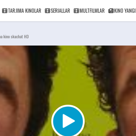
TARJIMA KINOLAR
SERIALLAR
MULTFILMLAR
KINO YANGI
ma kino skachat HD