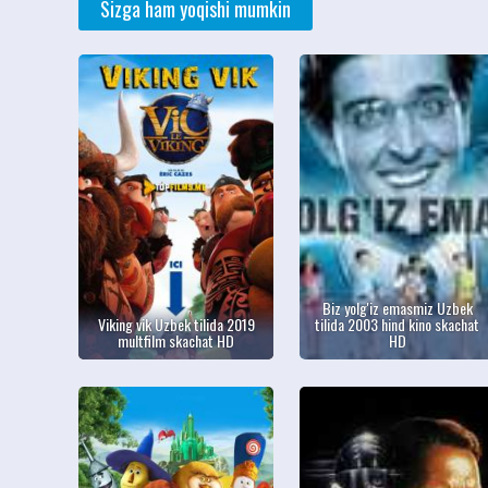
Sizga ham yoqishi mumkin
Biz yolg'iz emasmiz Uzbek
Viking vik Uzbek tilida 2019
tilida 2003 hind kino skachat
multfilm skachat HD
HD