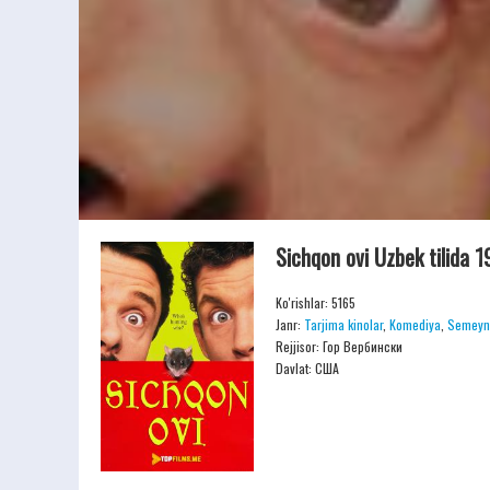
Sichqon ovi Uzbek tilida 
Ko'rishlar: 5165
Janr:
Tarjima kinolar
,
Komediya
,
Semeyn
Rejjisor:
Гор Вербински
Davlat: США