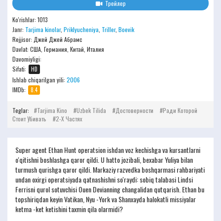
Трейлер
Ko'rishlar: 1013
Janr:
Tarjima kinolar
,
Priklyucheniya
,
Triller
,
Boevik
Rejjisor:
Джей Джей Абрамс
Davlat: США, Германия, Китай, Италия
Davomiyligi:
Sifati:
HD
Ishlab chiqarilgan yili:
2006
IMDb:
8.4
Teglar:
Tarjima Kino
Uzbek Tilida
Достоверности
Ради Которой
Стоит Убивать
2-Х Частях
Super agent Ethan Hunt operatsion ishdan voz kechishga va kursantlarni
o'qitishni boshlashga qaror qildi. U hatto jozibali, bexabar Yuliya bilan
turmush qurishga qaror qildi. Markaziy razvedka boshqarmasi rahbariyati
undan oxirgi operatsiyada qatnashishni so'raydi: sobiq talabasi Lindsi
Ferrisni qurol sotuvchisi Ouen Devianning changalidan qutqarish. Ethan bu
topshiriqdan keyin Vatikan, Nyu -York va Shanxayda halokatli missiyalar
ketma -ket ketishini taxmin qila olarmidi?