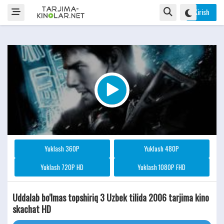
Kirish
Yuklash 360P
Yuklash 480P
Yuklash 720P HD
Yuklash 1080P FHD
Uddalab bo'lmas topshiriq 3 Uzbek tilida 2006 tarjima kino
skachat HD