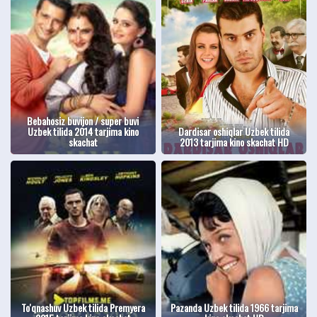
Bebahosiz buvijon / super buvi
Uzbek tilida 2014 tarjima kino
Dardisar oshiqlar Uzbek tilida
skachat
2013 tarjima kino skachat HD
To'qnashuv Uzbek tilida Premyera
Pazanda Uzbek tilida 1966 tarjima