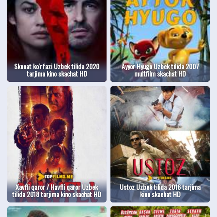
Skunat ko'rfazi Uzbek tilida 2020
Ayyor Hyugo Uzbek tilida 2007
tarjima kino skachat HD
multfilm skachat HD
Xavfli qaror / Havfli qaror Uzbek
Ustoz Uzbek tilida 2016 tarjima
tilida 2018 tarjima kino skachat HD
kino skachat HD