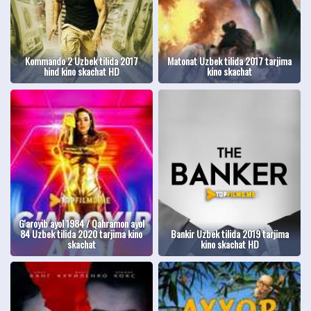
Kommando 2 Uzbek tilida 2017
Matonat Uzbek tilida 2017 tarjima
hind kino skachat HD
kino skachat
G'aroyib ayol 1984 / Qahramon ayol
84 Uzbek tilida 2020 tarjima kino
Bankir Uzbek tilida 2019 tarjima
skachat
kino skachat HD