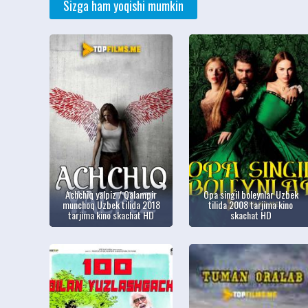
Sizga ham yoqishi mumkin
Achchiq yalpiz / Qalampir
Opa singil boleynlar Uzbek
munchoq Uzbek tilida 2018
tilida 2008 tarjima kino
tarjima kino skachat HD
skachat HD