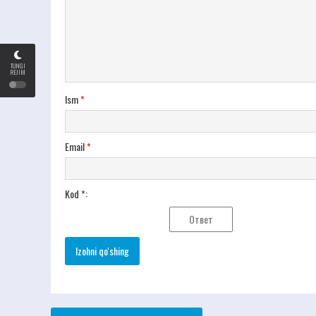
TUNGI
REJIM
Ism
*
Email
*
Kod *: