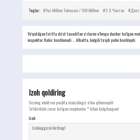
Teglar:
Yuz Million Talvasasi / 100 Million
2-Х Частях
Дост
Yo'qotilgan to'rtta do'st tasodifan o'zlarini o'limga duchor bo'lgan m
inspektor Kabir boshlanadi ... Albatta, kulgili ta'qib pulni boshlaydi.
Izoh qoldiring
Sizning elektron pochta manzilingiz e'lon qilinmaydi!
To'ldirilishi zarur bo'lgan maydonlar
*
bilan belgilangan!
Izoh