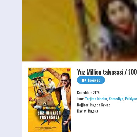
Yuz Million talvasasi / 10
Трейлер
Ko'rishlar: 2175
Janr:
Tarjima kinolar
,
Komediya
,
Priklyu
Rejjisor:
Индра Кумар
Davlat: Индия