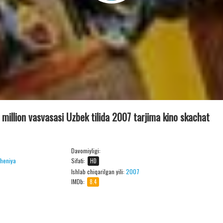
0 million vasvasasi Uzbek tilida 2007 tarjima kino skachat
Davomiyligi:
cheniya
Sifati:
HD
Ishlab chiqarilgan yili:
2007
IMDb:
8.4