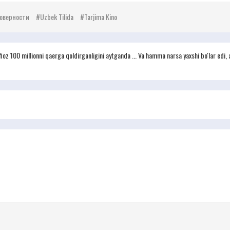
оверности
Uzbek Tilida
Tarjima Kino
afioz 100 millionni qaerga qoldirganligini aytganda ... Va hamma narsa yaxshi bo'lar edi