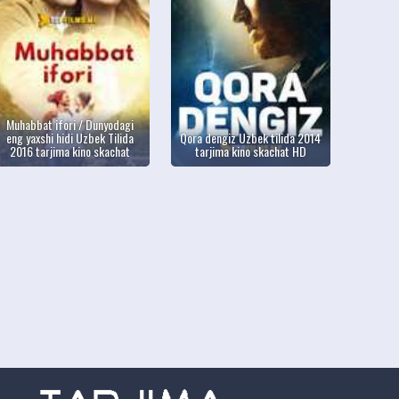
Muhabbat ifori / Dunyodagi
eng yaxshi hidi Uzbek Tilida
Qora dengiz Uzbek tilida 2014
2016 tarjima kino skachat
tarjima kino skachat HD