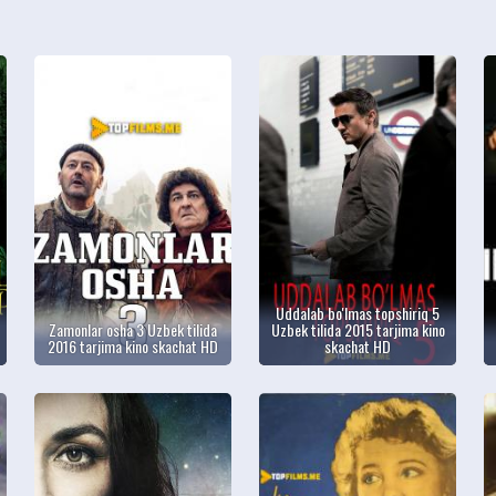
Uddalab bo'lmas topshiriq 5
Zamonlar osha 3 Uzbek tilida
Uzbek tilida 2015 tarjima kino
2016 tarjima kino skachat HD
skachat HD