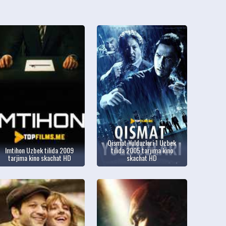
Qismat Yulduzlari 1 Uzbek
Imtihon Uzbek tilida 2009
tilida 2005 tarjima kino
tarjima kino skachat HD
skachat HD