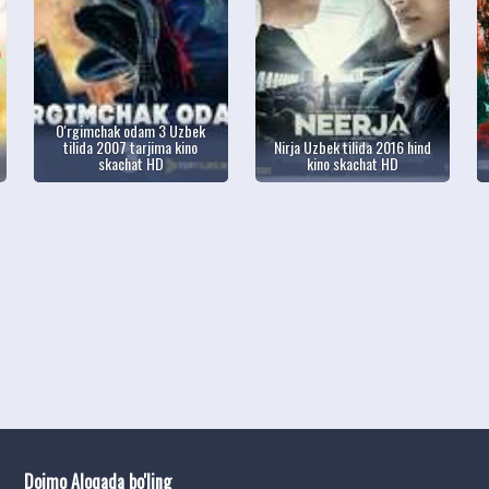
O'rgimchak odam 3 Uzbek
tilida 2007 tarjima kino
Nirja Uzbek tilida 2016 hind
skachat HD
kino skachat HD
Doimo Aloqada bo'ling