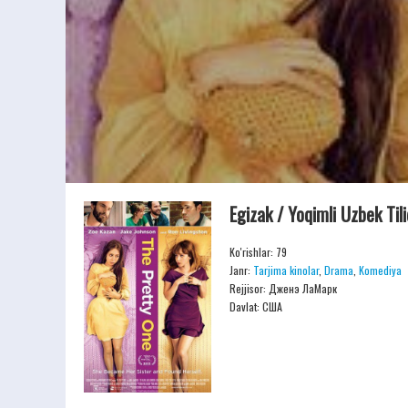
Egizak / Yoqimli Uzbek Ti
Ko'rishlar: 79
Janr:
Tarjima kinolar
,
Drama
,
Komediya
Rejjisor:
Дженэ ЛаМарк
Davlat: США