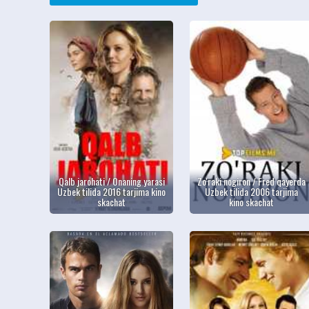
Qalb jarohati / Onaning yarasi
Zo'raki nogiron / Fred qayerda
Uzbek tilida 2016 tarjima kino
Uzbek tilida 2006 tarjima
skachat
kino skachat