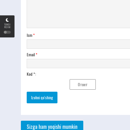
TUNGI
REJIM
Ism
*
Email
*
Kod *:
Sizga ham yoqishi mumkin