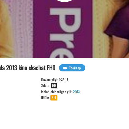
lida 2013 kino skachat FHD
Трейлер
Davomiyligi:
1:35:17
Sifati:
HD
Ishlab chiqarilgan yili:
2013
IMDb:
8.4