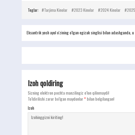
Teglar:
Tarjima Kinolar
2023 Kinolar
2024 Kinolar
2025
Eksantrik yosh ayol o'zining o'lgan egizak singlisi bilan adashganda, u 
Izoh qoldiring
Sizning elektron pochta manzilingiz e'lon qilinmaydi!
To'ldirilishi zarur bo'lgan maydonlar
*
bilan belgilangan!
Izoh