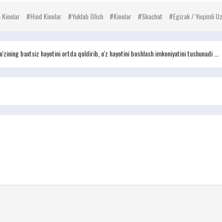
 Kinolar
Hind Kinolar
Yuklab Olish
Kinolar
Skachat
Egizak / Yoqimli Uz
o'zining baxtsiz hayotini ortda qoldirib, o'z hayotini boshlash imkoniyatini tushunadi ...