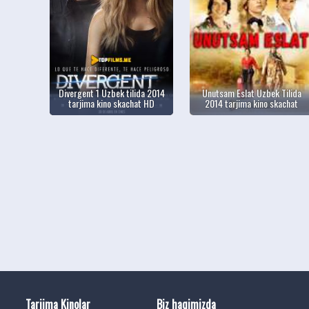
Divergent 1 Uzbek tilida 2014
Unutsam Eslat Uzbek Tilida
tarjima kino skachat HD
2014 tarjima kino skachat
Tarjima Kinolar
Biz haqimizda