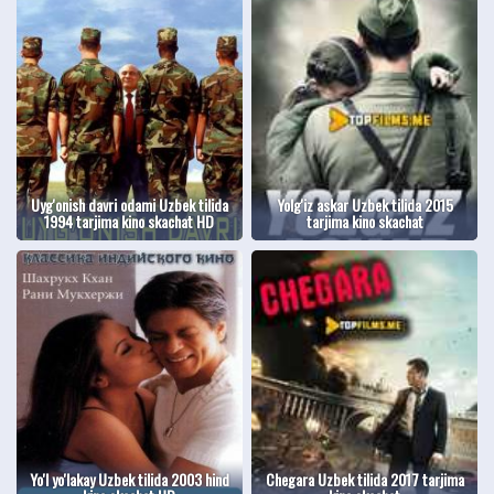
Uyg'onish davri odami Uzbek tilida
Yolg'iz askar Uzbek tilida 2015
1994 tarjima kino skachat HD
tarjima kino skachat
Yo'l yo'lakay Uzbek tilida 2003 hind
Chegara Uzbek tilida 2017 tarjima