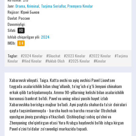
Janr:
Drama
,
Kriminal
,
Tarjima Seriallar
,
Premyera Kinolar
Rejjisor:
Юрий Быков
Davlat: Россия
Davomiyligi:
Sifati:
HD
Ishlab chiqarilgan yili:
2024
IMDb:
8.4
Teglar:
2024 Kinolar
Skachat
2023 Kinolar
2022 Kinolar
Tarjima
Kinolar
Hind Kinolar
Yuklab Olish
2025 Kinolar
Kinolar
Xabarovsk viloyati. Taiga. Katta ovchi va ayiq ovchisi Pavel Lixovtsev
taygada asalarichilik bilan shug‘ullanib, to‘ng‘ich o‘g‘li Jenyani chinakam
erkak qilib tarbiyalamoqda. Ammo 90-yillarning kelishi bilan asalarichilik
korxonasi bankrot bo'ldi. Pavel va uning oilasi yaxshi hayot izlab
Xabarovskka borishga majbur bo'ladi. Ayni paytda shaharda ta'sir doiralari
qayta taqsimlanmoqda - barcha kuch va barcha resurslar Obshchak
uyushgan jinoiy guruhiga o'tkaziladi. Qishloqdagi sobiq qo'shni va
Zhenyaning cho'qintirgan otasi Yura Krabga haydovchi bo'lib ishga kirgan
Pavel o'zini to'dalar zo'ravonligi markazida topadi.