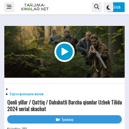
Kirish
Барча қисмларни юклаш
Qonli yillar / Qattiq / Dahshatli Barcha qismlar Uzbek Tilida
2024 serial skachat
Трейлер
Ko'rishlar: 213