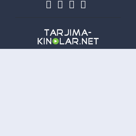
Copyright
Tarjima-Kinolar.net
| © 2021-
2026. Все права защищены.
TKN
Онлайн всего:
12
Гостей:
12
Пользователей:
0
Отказ от ответственности: Этот сайт не хранит файлы на своем сервере. Все содержимое
предоставлено сторонними третьими лицами.
tarjima kinolar
uzbek tarjima kinolar
tarjima kinolar
2026
uzbek tilida tarjima kinolar
tarjima kinolar 2021
kino uzbek tilida