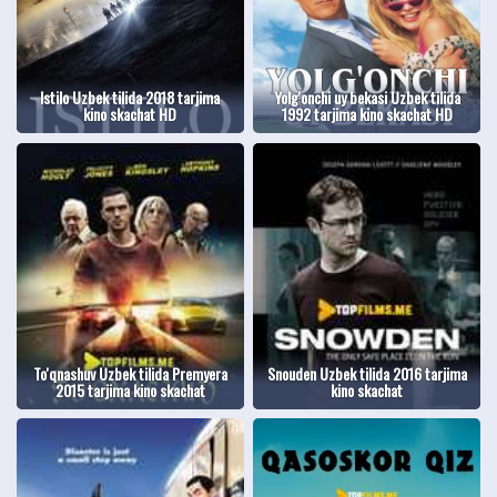
Istilo Uzbek tilida 2018 tarjima
Yolg'onchi uy bekasi Uzbek tilida
kino skachat HD
1992 tarjima kino skachat HD
To'qnashuv Uzbek tilida Premyera
Snouden Uzbek tilida 2016 tarjima
2015 tarjima kino skachat
kino skachat