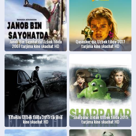
Janob Bin Sayohatda Uzbek tilida
Qasoskor qiz Uzbek tilida 2017
2007 tarjima kino skachat HD
tarjima kino skachat HD
Eltuvchi Uzbek tilida 2015 tarjima
Sharpalar izidan Uzbek tilida 2015
kino skachat HD
tarjima kino skachat HD