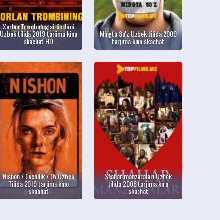
Xarlan Trombning sirli o'limi
Uzbek tilida 2019 tarjima kino
Mingta So'z Uzbek tilida 2009
skachat HD
tarjima kino skachat
Nishon / Ovchilik / Ov Uzbek
Shahar manzaralari Uzbek
Tilida 2019 tarjima kino
tilida 2008 tarjima kino
skachat
skachat