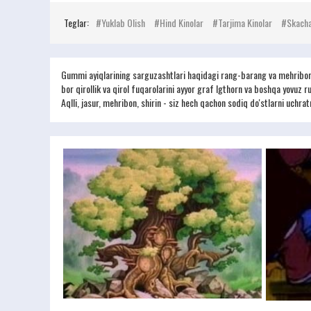
Teglar:
Yuklab Olish
Hind Kinolar
Tarjima Kinolar
Skach
Gummi ayiqlarining sarguzashtlari haqidagi rang-barang va mehribon a
bor qirollik va qirol fuqarolarini ayyor graf Igthorn va boshqa yovuz r
Aqlli, jasur, mehribon, shirin - siz hech qachon sodiq do'stlarni uchra