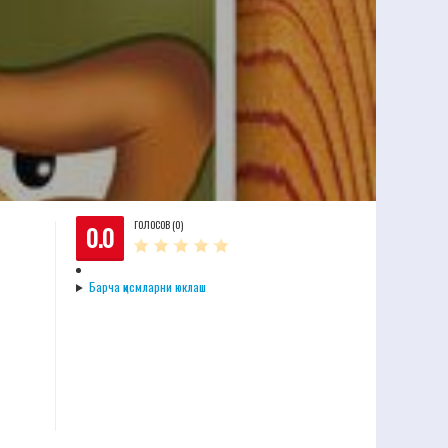
ГОЛОСОВ (0)
0.0
Барча қисмларни юклаш