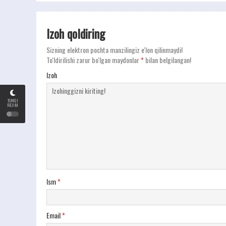
Izoh qoldiring
Sizning elektron pochta manzilingiz e'lon qilinmaydi!
To'ldirilishi zarur bo'lgan maydonlar
*
bilan belgilangan!
Izoh
TUNGI
REJIM
Ism
*
Email
*