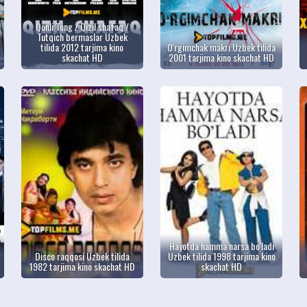
Qonli Tong / Qizil shafaq /
Tutqich bermaslar Uzbek
tilida 2012 tarjima kino
O'rgimchak makri Uzbek tilida
skachat HD
2001 tarjima kino skachat HD
Hayotda hamma narsa bo'ladi
Disco raqqosi Uzbek tilida
Uzbek tilida 1998 tarjima kino
1982 tarjima kino skachat HD
skachat HD