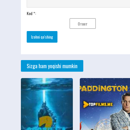
Kod *:
Sizga ham yoqishi mumkin