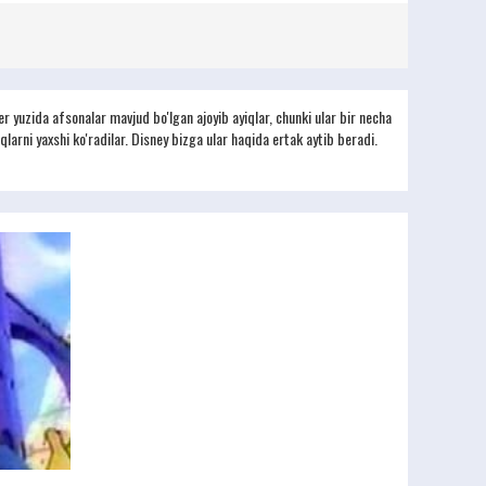
yuzida afsonalar mavjud bo'lgan ajoyib ayiqlar, chunki ular bir necha
larni yaxshi ko'radilar. Disney bizga ular haqida ertak aytib beradi.