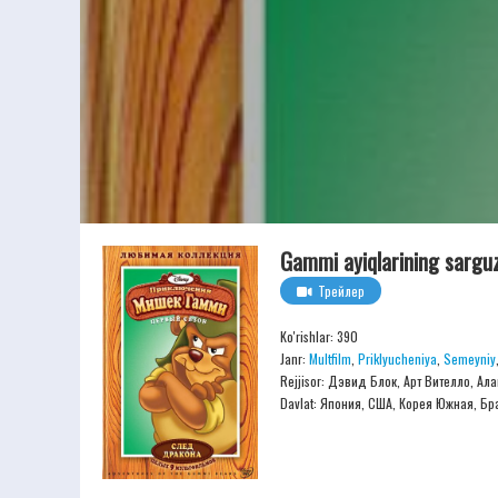
Gammi ayiqlarining sarguz
Трейлер
Ko'rishlar: 390
Janr:
Multfilm
,
Priklyucheniya
,
Semeyniy
Rejjisor:
Дэвид Блок, Арт Вителло, Ал
Davlat: Япония, США, Корея Южная, Бр