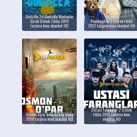
Godzilla 2 / Godzilla Maxluqlar
Qiroli Uzbek Tilida 2019
Paddington 2 Uzbek tilida
tarjima kino skachat HD
2017 tarjima kino skachat HD
Ustasi faranglar 2 Uzbek
Osmon o'par bino Uzbek tilida
tilida 2016 tarjima kino
2018 tarjima kino skachat HD
skachat HD