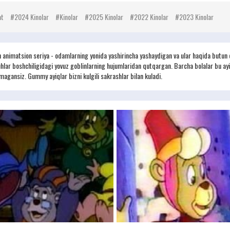
at
2024 Kinolar
Kinolar
2025 Kinolar
2022 Kinolar
2023 Kinolar
nimatsion seriya - odamlarning yonida yashirincha yashaydigan va ular haqida butun er 
uhlar boshchiligidagi yovuz goblinlarning hujumlaridan qutqargan. Barcha bolalar bu ayiq
tmagansiz. Gummy ayiqlar bizni kulgili sakrashlar bilan kuladi.