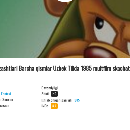
ashtlari Barcha qismlar Uzbek Tilida 1985 multfilm skachat
Davomiyligi:
,
Fentezi
Sifati:
HD
ан Заслов
Ishlab chiqarilgan yili:
1985
азилия
IMDb:
8.4