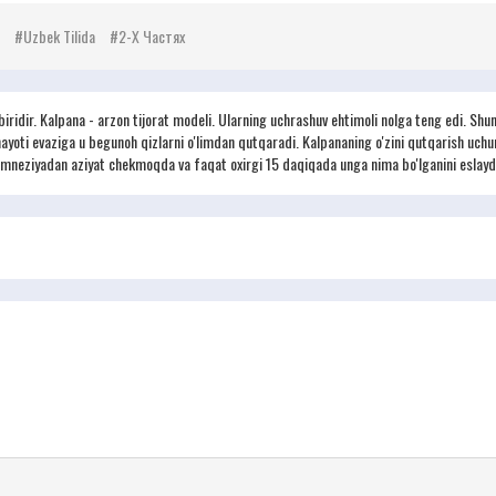
Uzbek Tilida
2-Х Частях
idir. Kalpana - arzon tijorat modeli. Ularning uchrashuv ehtimoli nolga teng edi. Shung
; hayoti evaziga u begunoh qizlarni o'limdan qutqaradi. Kalpananing o'zini qutqarish uchun
amneziyadan aziyat chekmoqda va faqat oxirgi 15 daqiqada unga nima bo'lganini eslaydi 