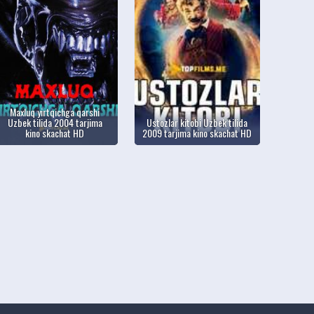
Maxluq yirtqichga qarshi
Uzbek tilida 2004 tarjima
Ustozlar kitobi Uzbek tilida
kino skachat HD
2009 tarjima kino skachat HD