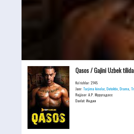
Qasos / Gajini Uzbek tili
Ko'rishlar: 2145
Janr:
Tarjima kinolar
,
Detektiv
,
Drama
,
Tr
Rejjisor:
А.Р. Муругадосс
Davlat: Индия