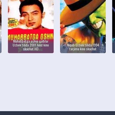
Muhabbatga oshno qalblar
Uzbek tilida 2001 hind kino
Niqob Uzbek tilida 1994
skachat HD
tarjima kino skachat