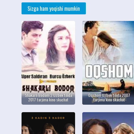
Sizga ham yoqishi mumkin
Shakarli Bodom 2 Uzbek tilida
Oqshom Uzbek tilida 2007
2017 tarjima kino skachat
tarjima kino skachat