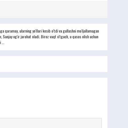
a qaramay, ularning yo'llari kesib o'tdi va gullashni mo'ljallamagan
, Sanjay og'ir jarohat oladi. Biroz vaqt o'tgach, u qasos olish uchun
...