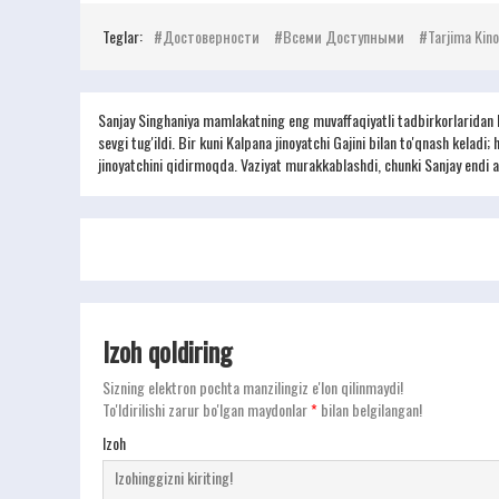
Teglar:
Достоверности
Всеми Доступными
Tarjima Kino
Sanjay Singhaniya mamlakatning eng muvaffaqiyatli tadbirkorlaridan bir
sevgi tug'ildi. Bir kuni Kalpana jinoyatchi Gajini bilan to'qnash keladi
jinoyatchini qidirmoqda. Vaziyat murakkablashdi, chunki Sanjay endi 
Izoh qoldiring
Sizning elektron pochta manzilingiz e'lon qilinmaydi!
To'ldirilishi zarur bo'lgan maydonlar
*
bilan belgilangan!
Izoh