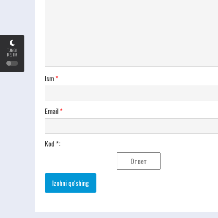
TUNGI
REJIM
Ism
*
Email
*
Kod *: