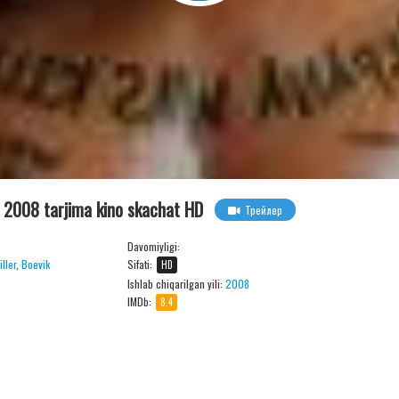
da 2008 tarjima kino skachat HD
Трейлер
Davomiyligi:
iller
,
Boevik
Sifati:
HD
Ishlab chiqarilgan yili:
2008
IMDb:
8.4