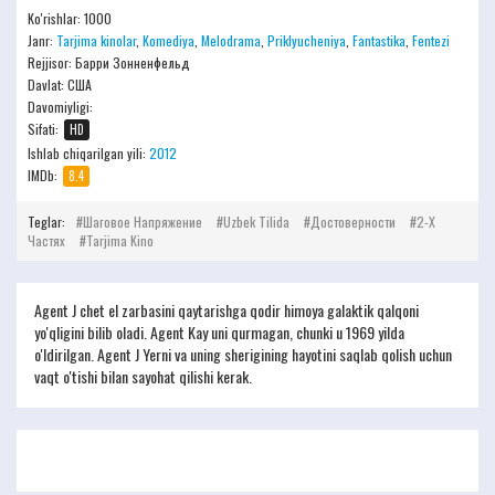
Ko'rishlar: 1000
Janr:
Tarjima kinolar
,
Komediya
,
Melodrama
,
Priklyucheniya
,
Fantastika
,
Fentezi
Rejjisor:
Барри Зонненфельд
Davlat: США
Davomiyligi:
Sifati:
HD
Ishlab chiqarilgan yili:
2012
IMDb:
8.4
Teglar:
Шаговое Напряжение
Uzbek Tilida
Достоверности
2-Х
Частях
Tarjima Kino
Agent J chet el zarbasini qaytarishga qodir himoya galaktik qalqoni
yo'qligini bilib oladi. Agent Kay uni qurmagan, chunki u 1969 yilda
o'ldirilgan. Agent J Yerni va uning sherigining hayotini saqlab qolish uchun
vaqt o'tishi bilan sayohat qilishi kerak.