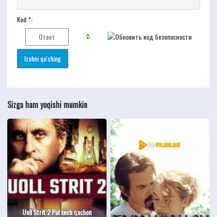
Kod *:
Sizga ham yoqishi mumkin
Uoll Strit 2 Pul xech qachon