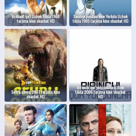
Brilliant qo'l Uzbek tilida 1968
Savdoyi posbon New Yorkda Uzbek
tarjima kino skachat HD
tilida 1965 tarjima kino skachat HD
Birinchi qor yoqquncha Uzbek
Sehrli qovoq 2007 tarjima kino
tilida 2006 tarjima kino skachat
skachat HD
HD