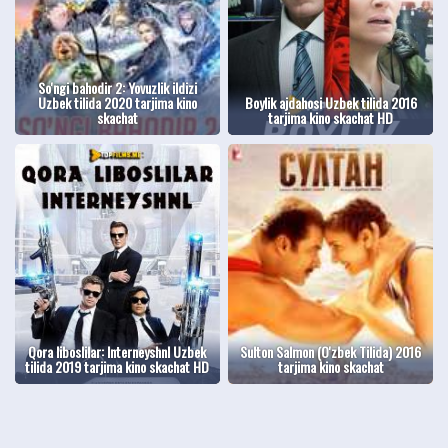
So'ngi bahodir 2: Yovuzlik ildizi
Uzbek tilida 2020 tarjima kino
Boylik ajdahosi Uzbek tilida 2016
skachat
tarjima kino skachat HD
Qora liboslilar: Interneyshnl Uzbek
Sulton Salmon (O'zbek Tilida) 2016
tilida 2019 tarjima kino skachat HD
tarjima kino skachat