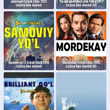
uxlamaydi Uzbek tilida 2010
Farahbahsh kun Uzbek tilida 2013
tarjima kino skachat
tarjima kino skachat HD
Samoviy yo'l 3 Uzbek tilida 2016
Moredekay Uzbek tilida 2015
tarjima kino skachat
tarjima kino skachat HD