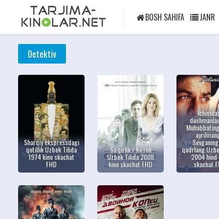
BOSH SAHIFA
JANR
Detektiv
Ichimda
dushmanlar
Muhabbating
ayrilmang
Sharqiy ekspressdagi
Sevganing
qotillik Uzbek Tilida
So'qirlik / Ko'rlik
qadrlang Uzbe
1974 kino skachat
Uzbek Tilida 2008
2004 hind 
FHD
kino skachat FHD
skachat 