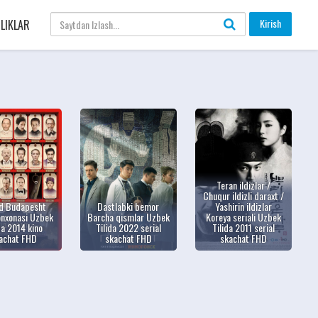
Kirish
LIKLAR
Teran ildizlar /
Chuqur ildizli daraxt /
d Budapesht
Dastlabki bemor
Yashirin ildizlar
nxonasi Uzbek
Barcha qismlar Uzbek
Koreya seriali Uzbek
da 2014 kino
Tilida 2022 serial
Tilida 2011 serial
achat FHD
skachat FHD
skachat FHD