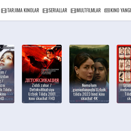
TARJIMA KINOLAR
SERIALLAR
MULTFILMLAR
KINO YANGI
gi
im /
izdan
 /
izni
Ziddi zahar /
Noma'lum
Gran
k Tilida
Detoksifikatsiya
gumonlanuvchi Uzbek
mehmo
kino
Uzbek Tilida 2001
tilida 2023 hind kino
Tili
FHD
kino skachat FHD
skachat 4K
sk