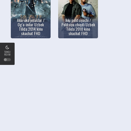
Aka-uka josuslar /
Ikki politsiyachi /
Og'a-inilar Uzbek
Politsiya chiqdi Uzbek
Tilida 2014 kino
Tilida 2010 kino
skachat FHD
skachat FHD
TUNGI
REJIM