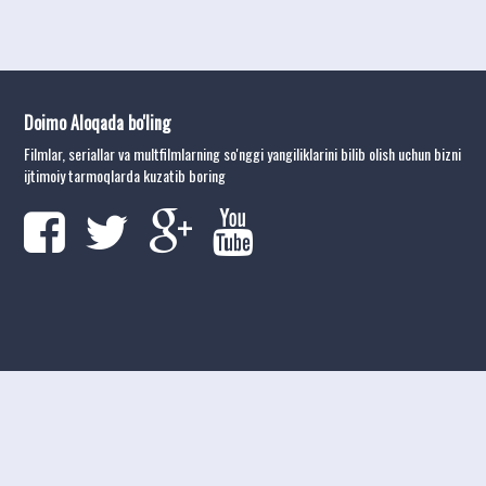
Doimo Aloqada bo'ling
Filmlar, seriallar va multfilmlarning so'nggi yangiliklarini bilib olish uchun bizni
ijtimoiy tarmoqlarda kuzatib boring
kinolar
tarjima kinolar
2026
uzbek tilida tarjima kinolar
tarjima