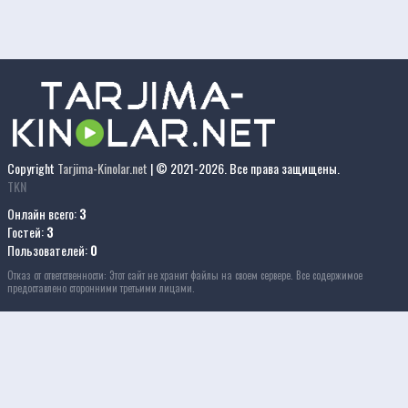
Copyright
Tarjima-Kinolar.net
| © 2021-
2026. Все права защищены.
TKN
Онлайн всего:
3
Гостей:
3
Пользователей:
0
Отказ от ответственности: Этот сайт не хранит файлы на своем сервере. Все содержимое
предоставлено сторонними третьими лицами.
 kinolar 2021
kino uzbek tilida