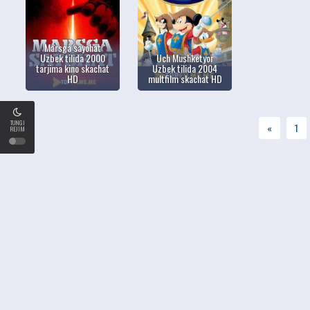
Marsga sayohat
Uzbek tilida 2000
Uch Mushketyor
tarjima kino skachat
Uzbek tilida 2004
HD
multfilm skachat HD
TUNGI
«
1
REJIM