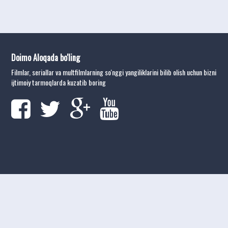
Doimo Aloqada bo'ling
Filmlar, seriallar va multfilmlarning so'nggi yangiliklarini bilib olish uchun bizni
ijtimoiy tarmoqlarda kuzatib boring
kinolar
tarjima kinolar
2026
uzbek tilida tarjima kinolar
tarjima