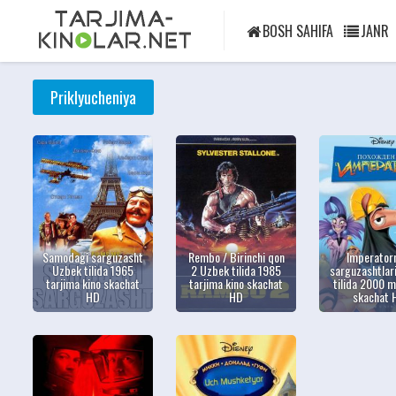
BOSH SAHIFA
JANR
Priklyucheniya
Samodagi sarguzasht
Rembo / Birinchi qon
Imperator
Uzbek tilida 1965
2 Uzbek tilida 1985
sarguzashtlar
tarjima kino skachat
tarjima kino skachat
tilida 2000 m
HD
HD
skachat 