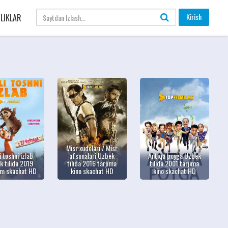
Kirish
LIKLAR
Misr xudolari / Misr
i toshni izlab
afsonalari Uzbek
Antiqa poyga Uzbek
 tilida 2019
tilida 2016 tarjima
tilida 2001 tarjima
lm skachat HD
kino skachat HD
kino skachat HD