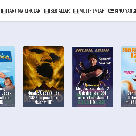
TARJIMA KINOLAR
SERIALLAR
MULTFILMLAR
KINO YANGI
ning
Mo'jizaviy aslahalar 2
i Uzbek
Mumiyo Uzbek tilida
Uzbek tilida 1991
Sehrl
ultfilm
1999 tarjima kino
tarjima kino skachat
Uzbek
HD
skachat HD
HD
multfi